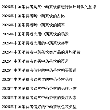
2026年中国消费者购买中药茶饮前进行体质辨识的意愿
2026年中国消费者喝中药茶饮的占比
2026年中国消费者喝中药茶饮的频率
2026年中国消费者饮用中药茶饮的场景
2026年中国消费者饮用的中药茶饮类型
2026年中国消费者中药茶饮类产品的月均消费
2026年中国消费者购买中药茶饮的渠道
2026年中国消费者偏好的中药茶饮购买渠道
2026年中国消费者购买过的中药茶饮品牌
2026年中国消费者购买中药茶饮的品牌习惯
2026年中国消费者购买中药茶饮的关注因素
2026年中国消费者偏好的中药茶饮包装类型