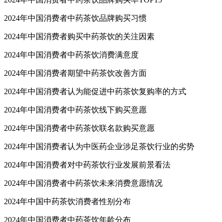
2024年中国消费者中药茶饮品牌购买习惯
2024年中国消费者购买中药茶饮的关注因素
2024年中国消费者中药茶饮消费满意度
2024年中国消费者期望中药茶饮改善方面
2024年中国消费者认为能促进中药茶饮复购率的方式
2024年中国消费者中药茶饮线下购买意愿
2024年中国消费者中药茶饮联名款购买意愿
2024年中国消费者认为中医药企业涉足茶饮行业的劣势
2024年中国消费者对中药茶饮行业发展前景看法
2024年中国消费者中药茶饮未来消费意愿情况
2024年中国中药茶饮消费者性别分布
2024年中国消费者中药茶饮年龄分布