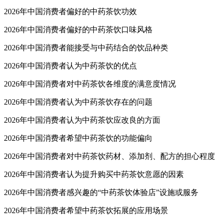
2026年中国消费者偏好的中药茶饮功效
2026年中国消费者偏好的中药茶饮口味风格
2026年中国消费者能接受与中药结合的饮品种类
2026年中国消费者认为中药茶饮的优点
2026年中国消费者对中药茶饮各维度的满意度情况
2026年中国消费者认为中药茶饮存在的问题
2026年中国消费者认为中药茶饮应改良的方面
2026年中国消费者希望中药茶饮的功能偏向
2026年中国消费者对中药茶饮药材、添加剂、配方的担心程度
2026年中国消费者认为提升购买中药茶饮意愿的因素
2026年中国消费者感兴趣的“中药茶饮体验店”设施或服务
2026年中国消费者希望中药茶饮拓展的应用场景