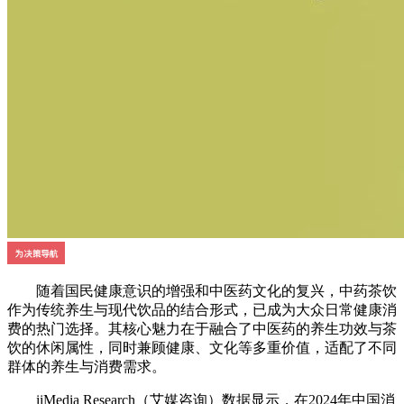
随着国民健康意识的增强和中医药文化的复兴，中药茶饮
作为传统养生与现代饮品的结合形式，已成为大众日常健康消
费的热门选择。其核心魅力在于融合了中医药的养生功效与茶
饮的休闲属性，同时兼顾健康、文化等多重价值，适配了不同
群体的养生与消费需求。
iiMedia Research（艾媒咨询）数据显示，在2024年中国消