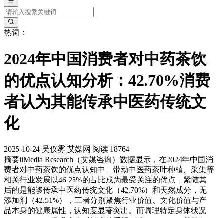
热词：
2024年中国消费者对中药茶饮
的优点认知分析：42.70%消费
者认为其能传承中医药传统文
化
2025-10-24
吴仪雾
艾媒网
阅读 18764
摘要
iiMedia Research（艾媒咨询）数据显示，在2024年中国消
费者对中药茶饮的优点认知中，带动中医药茶叶种植、采集等
相关行业发展以46.25%的占比成为最受关注的优点，紧随其
后的是能够传承中医药传统文化（42.70%）和天然成分，无
添加剂（42.51%），三者分别聚焦行业价值、文化价值与产
品本身的健康属性，认知度显著突出。而调理特定身体状况