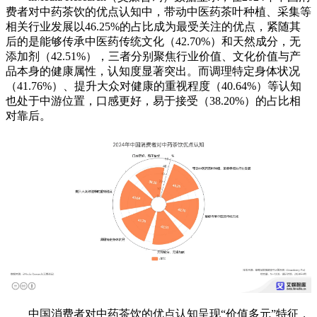
费者对中药茶饮的优点认知中，带动中医药茶叶种植、采集等
相关行业发展以46.25%的占比成为最受关注的优点，紧随其
后的是能够传承中医药传统文化（42.70%）和天然成分，无
添加剂（42.51%），三者分别聚焦行业价值、文化价值与产
品本身的健康属性，认知度显著突出。而调理特定身体状况
（41.76%）、提升大众对健康的重视程度（40.64%）等认知
也处于中游位置，口感更好，易于接受（38.20%）的占比相
对靠后。
中国消费者对中药茶饮的优点认知呈现“价值多元”特征，