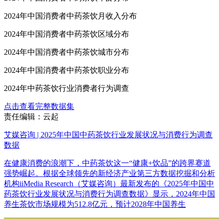
2024年中国消费者中药茶饮月收入分布
2024年中国消费者中药茶饮区域分布
2024年中国消费者中药茶饮城市分布
2024年中国消费者中药茶饮职业分布
2024年中药茶饮行业消费者行为调查
点击查看完整数据集
责任编辑：云起
艾媒咨询 | 2025年中国中药茶饮行业发展状况与消费行为调查
数据
在健康消费的浪潮下，中药茶饮这一“健康+饮品”的跨界赛道
强势崛起。根据全球领先的新经济产业第三方数据挖掘和分析
机构iiMedia Research（艾媒咨询）最新发布的《2025年中国中
药茶饮行业发展状况与消费行为调查数据》显示，2024年中国
养生茶饮市场规模为512.8亿元，预计2028年中国养生