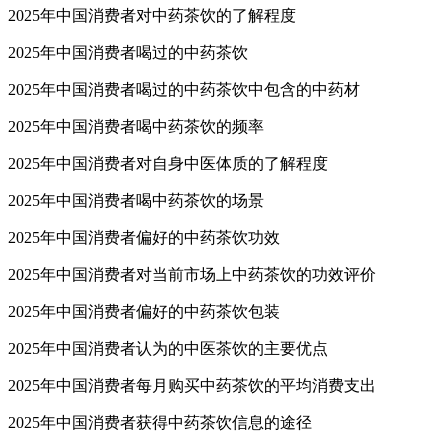
2025年中国消费者对中药茶饮的了解程度
2025年中国消费者喝过的中药茶饮
2025年中国消费者喝过的中药茶饮中包含的中药材
2025年中国消费者喝中药茶饮的频率
2025年中国消费者对自身中医体质的了解程度
2025年中国消费者喝中药茶饮的场景
2025年中国消费者偏好的中药茶饮功效
2025年中国消费者对当前市场上中药茶饮的功效评价
2025年中国消费者偏好的中药茶饮包装
2025年中国消费者认为的中医茶饮的主要优点
2025年中国消费者每月购买中药茶饮的平均消费支出
2025年中国消费者获得中药茶饮信息的途径