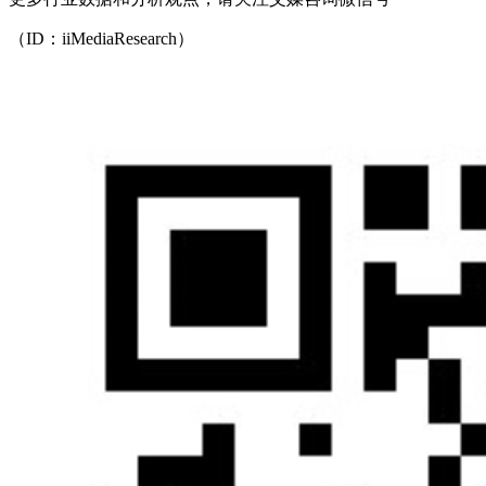
（ID：iiMediaResearch）