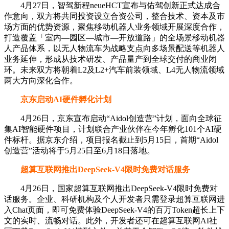
4月27日，智驾新程neueHCT宣布与佑驾创新正式达成合
作意向，双方将共同投资设立合资公司，整合技术、资本及市
场方面的优势资源，聚焦移动机器人业务领域开展深度合作，
打造覆盖「室内—园区—城市—开放道路」的全场景移动机器
人产品体系，以无人物流车为战略支点向多场景配送等机器人
业务延伸，形成从技术研发、产品量产到全球交付的商业闭
环。未来双方将朝着L2及L2+汽车前装领域、L4无人物流领域
两大方向深化合作。
京东启动AI硬件孵化计划
4月26日，京东宣布启动“Aidol创造营”计划，面向全球征
集AI智能硬件项目，计划联合产业伙伴在今年孵化101个AI硬
件标杆。据京东介绍，项目报名截止到5月15日，首期“Aidol
创造营”活动将于5月25日至6月18日落地。
超算互联网推出DeepSeek-V4限时免费对话服务
4月26日，国家超算互联网推出DeepSeek-V4限时免费对
话服务。企业、科研机构及个人开发者只需登录超算互联网进
入Chat页面，即可免费体验DeepSeek-V4的百万Token超长上下
文的实时、流畅对话。此外，开发者还可在超算互联网AI社