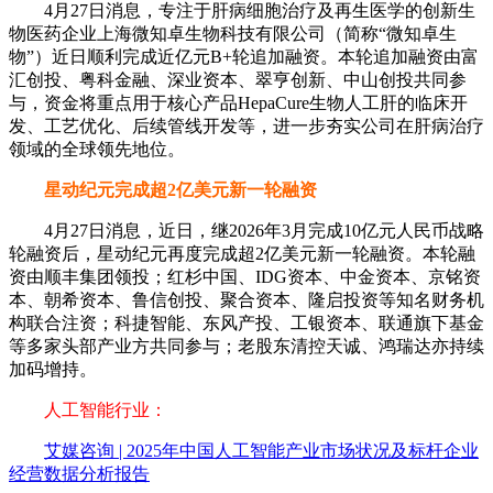
4月27日消息，专注于肝病细胞治疗及再生医学的创新生
物医药企业上海微知卓生物科技有限公司（简称“微知卓生
物”）近日顺利完成近亿元B+轮追加融资。本轮追加融资由富
汇创投、粤科金融、深业资本、翠亨创新、中山创投共同参
与，资金将重点用于核心产品HepaCure生物人工肝的临床开
发、工艺优化、后续管线开发等，进一步夯实公司在肝病治疗
领域的全球领先地位。
星动纪元完成超2亿美元新一轮融资
4月27日消息，近日，继2026年3月完成10亿元人民币战略
轮融资后，星动纪元再度完成超2亿美元新一轮融资。本轮融
资由顺丰集团领投；红杉中国、IDG资本、中金资本、京铭资
本、朝希资本、鲁信创投、聚合资本、隆启投资等知名财务机
构联合注资；科捷智能、东风产投、工银资本、联通旗下基金
等多家头部产业方共同参与；老股东清控天诚、鸿瑞达亦持续
加码增持。
人工智能行业：
艾媒咨询 | 2025年中国人工智能产业市场状况及标杆企业
经营数据分析报告