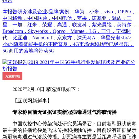
报告
本报告研究涉及企业/品牌/案例：华为，小米，vivo，OPPO，
中国移动，中国联通，中国电信，苹果，诺基亚，魅族，三
星，一加，红米，荣耀，高通，联发科，紫光展锐，英特尔，
Broadcom，Skyworks，Qorvo，Murate，LG，三洋，宁德时
代，比亚迪，NanoGraf，京东方，深天马A，华星光电<br/>
<br/>随着智能手机的不断普及，4G市场饱和趋势已经显现，
5G商用的落地将带动5G
2020年2月10日 精选资讯如下：
【互联网新鲜事】
专家称目前无证据证实新冠病毒通过气溶胶传播
中国疾控中心传染病处研究员冯录召：目前新型冠状病毒
最主要的传播途径是飞沫传播和接触传播，目前没有证据显示
新冠病毒通过气溶胶传播。新冠病毒主要是近距离呼吸道飞沫