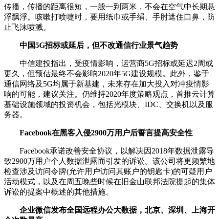
传播，传播的距离很短，一般一到两米，不会在空气中长期悬
浮飘浮。咳嗽打喷嚏时，要用纸巾或手绢、手肘遮住口鼻，防
止飞沫喷溅。
中国5G招标或延后，但不改通信行业景气趋势
中信建投指出，受疫情影响，运营商5G招标或延迟2周或
更久，但预估最终不会影响2020年5G建设规模。此外，鉴于
通信网络及5G均属于新基建，未来存在加大投入对冲疫情影
响的可能，建议关注。仍维持2020年度策略观点，首推云计算
基础设施领域的投资机会，包括光模块、IDC、交换机以及服
务器。
Facebook在黑客入侵2900万用户后誓言提高安全性
Facebook承诺改善安全协议，以解决因2018年数据泄露导
致2900万用户个人数据泄露而引发的诉讼。该公司将更频繁地
检查涉及访问令牌(允许用户访问其账户的钥匙卡)的可疑用户
活动模式，以及在周五晚些时候在旧金山联邦法院提起的集体
诉讼的提案中概述的其他措施。
企业微信发布全国远程办公大数据，北京、深圳、上海开