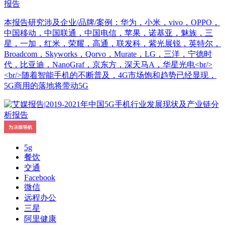
报告
本报告研究涉及企业/品牌/案例：华为，小米，vivo，OPPO，
中国移动，中国联通，中国电信，苹果，诺基亚，魅族，三
星，一加，红米，荣耀，高通，联发科，紫光展锐，英特尔，
Broadcom，Skyworks，Qorvo，Murate，LG，三洋，宁德时
代，比亚迪，NanoGraf，京东方，深天马A，华星光电<br/>
<br/>随着智能手机的不断普及，4G市场饱和趋势已经显现，
5G商用的落地将带动5G
5g
餐饮
交通
Facebook
微信
远程办公
三星
阿里健康