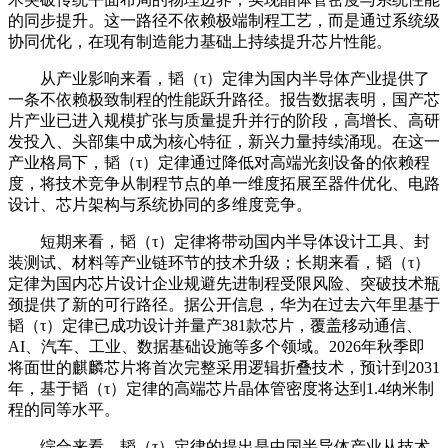
的同步提升。这一路径不依赖极端制程工艺，而是通过系统级
协同优化，在现有制造能力基础上持续提升芯片性能。
从产业影响来看，韬（τ）定律为国内半导体产业提供了
一条不依赖极致制程的性能跃升路径。报告数据表明，国产芯
片产业已进入规模扩张与质量提升并行的阶段，高增长、高研
发投入、头部集中成为核心特征，新兴力量持续涌现。在这一
产业格局下，韬（τ）定律通过降低对高端光刻设备的依赖程
度，将技术竞争从制程节点的单一维度拓展至器件优化、电路
设计、芯片架构与系统协同的多维度竞争。
短期来看，韬（τ）定律将带动国内半导体设计工具、封
装测试、材料等产业链环节的技术升级；长期来看，韬（τ）
定律为国内芯片设计企业规避先进制程受限风险、突破技术瓶
颈提供了新的可行路径。据公开信息，华为在过去六年里基于
韬（τ）定律已成功设计并量产381款芯片，覆盖移动通信、
AI、汽车、工业、数据基础设施等多个领域。2026年秋季即
将面世的麒麟芯片将首次完整采用逻辑折叠技术，预计到2031
年，基于韬（τ）定律的高端芯片晶体管密度将达到1.4纳米制
程的同等水平。
综合来看，韬（τ）定律的提出是中国半导体产业从技术