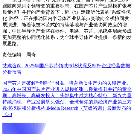
跟随向规则引领转变的重要标志。在国产芯片产业规模扩张与
质量提升并行的产业背景下，韬（τ）定律所代表的“系统性优
化”路径，正在推动国内半导体产业从单点突破向全栈协同发
展演进。随着该技术范式的持续落地与产业链协同效应的增
强，中国半导体产业将在器件、电路、芯片、系统各层级形成
更加完整的协同优化体系，为全球半导体产业提供一条新的发
展思路。
责任编辑：周奇
艾媒咨询 | 2025年国产芯片领域市场状况及标杆企业经营数据
分析报告
国产芯片是破解“卡脖子”困境、培育新质生产力的关键产业。
2025年中国国产芯片产业进入规模扩张与质量提升并行的黄金
期，高增长、高研发投入、头部集中成为核心特征，新兴力量
持续涌现，产业发展势头强劲。全球领先的新经济产业第三方
数据挖掘和分析机构iiMedia Research（艾媒咨询）最新发布的
《20