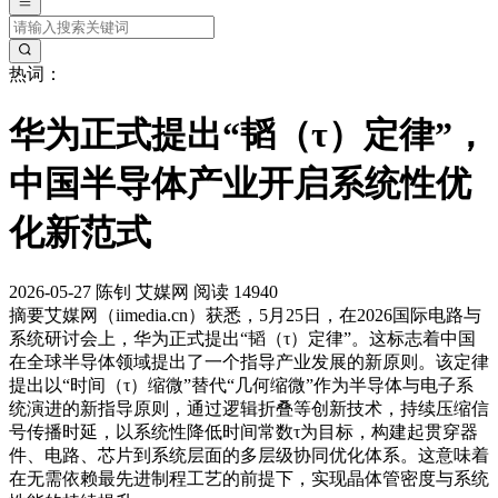
热词：
华为正式提出“韬（τ）定律”，
中国半导体产业开启系统性优
化新范式
2026-05-27
陈钊
艾媒网
阅读 14940
摘要
艾媒网（iimedia.cn）获悉，5月25日，在2026国际电路与
系统研讨会上，华为正式提出“韬（τ）定律”。这标志着中国
在全球半导体领域提出了一个指导产业发展的新原则。该定律
提出以“时间（τ）缩微”替代“几何缩微”作为半导体与电子系
统演进的新指导原则，通过逻辑折叠等创新技术，持续压缩信
号传播时延，以系统性降低时间常数τ为目标，构建起贯穿器
件、电路、芯片到系统层面的多层级协同优化体系。这意味着
在无需依赖最先进制程工艺的前提下，实现晶体管密度与系统