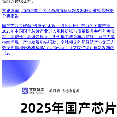
性能的持续提升。
艾媒咨询 | 2025年国产芯片领域市场状况及标杆企业经营数据
分析报告
国产芯片是破解“卡脖子”困境、培育新质生产力的关键产业。
2025年中国国产芯片产业进入规模扩张与质量提升并行的黄金
期，高增长、高研发投入、头部集中成为核心特征，新兴力量
持续涌现，产业发展势头强劲。全球领先的新经济产业第三方
数据挖掘和分析机构iiMedia Research（艾媒咨询）最新发布的
《20