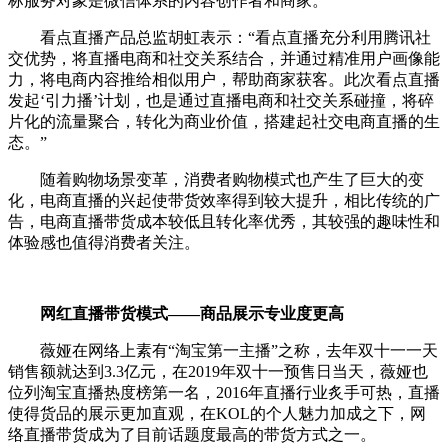
标服务对象是微信体系的内容创作者和商家。
看点直播产品总监胡虹表示：“看点直播充分利用腾讯社
交优势，将直播电商和社交关系结合，并通过精准用户画像能
力，将电商内容推给相似用户，帮助商家获客。此次看点直播
发起‘引力播’计划，也是通过直播电商和社交关系碰撞，将碎
片化的流量聚合，转化为商业价值，搭建起社交电商直播的生
态。”
随着购物场景变革，消费者购物模式也产生了巨大的变
化，电商直播的兴起使带货效率得到较大提升，相比传统的广
告，电商直播带货成本较低且转化率优秀，其较强的趣味性和
体验感也值得消费者关注。
网红直播带货模式——商品展示专业度更高
薇娅在网络上素有“淘宝第一主播”之称，去年双十一一天
销售额就达到3.3亿元，在2019年双十一预售日当天，薇娅也
位列淘宝直播热度榜第一名，2016年直播行业炙手可热，直播
使得货品的展示更加直观，在KOL的个人魅力加成之下，网
络直播带货成为了目前话题度最高的带货方式之一。