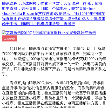
腾讯课程，环球网校，伯索云学堂，云朵课程，微吼，顶播，
盟主直播，诺云直播，目睹，企鹅电竞，映客直播<br/>
<br/>iiMedia Research(艾媒咨询)数据显示，预计2019年中国在
线直播用户规模将继续保持增长态势，增至5.01亿人，但增速
趋于平缓。随着用户规模增速放缓，直播行
12月16日，腾讯看点直播宣布推出“引力播”计划，目标是
在2020年内助力微信平台上10万商家获取用户、完成商业变
现，并扶持超过1000家商家通过直播电商模式突破1000万的年
成交额。看点直播是目前腾讯旗下唯一的一款主推电商卖货的
产品，它并非微信事业群旗下产品，而是出自腾讯直播团队之
手。
看点直播由腾讯PCG推出，今年3月份开启内测。腾讯看
点是腾讯(除微信外)信息流内容服务的整合，而作为腾讯看点
在直播领域的内容形态，看点直播同时是一款基于腾讯直播能
力的信息流直播小程序，目前有且只有一个观看渠道，即微信
小程序。看点直播提供在线直播服务、电商直播解决方案，目