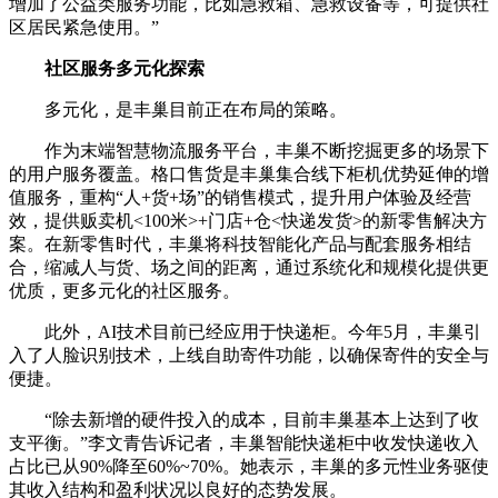
增加了公益类服务功能，比如急救箱、急救设备等，可提供社
区居民紧急使用。”
社区服务多元化探索
多元化，是丰巢目前正在布局的策略。
作为末端智慧物流服务平台，丰巢不断挖掘更多的场景下
的用户服务覆盖。格口售货是丰巢集合线下柜机优势延伸的增
值服务，重构“人+货+场”的销售模式，提升用户体验及经营
效，提供贩卖机<100米>+门店
+仓<快递发货>的新零售解决方
案。在新零售时代，丰巢将科技智能化产品与配套服务相结
合，缩减人与货、场之间的距离，通过系统化和规模化提供更
优质，更多元化的社区服务。
此外，AI技术目前已经应用于快递柜。今年5月，丰巢引
入了人脸识别技术，上线自助寄件功能，以确保寄件的安全与
便捷。
“除去新增的硬件投入的成本，目前丰巢基本上达到了收
支平衡。”李文青告诉记者，丰巢智能快递柜中收发快递收入
占比已从90%降至60%~70%。她表示，丰巢的多元性业务驱使
其收入结构和盈利状况以良好的态势发展。