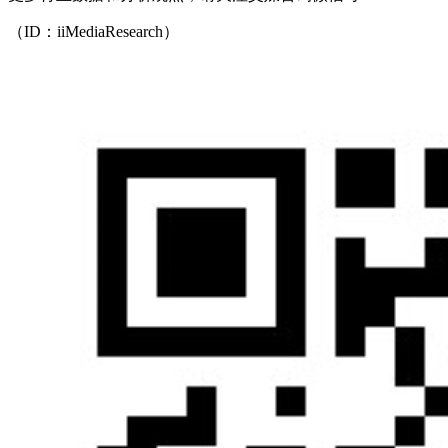
（ID：iiMediaResearch）