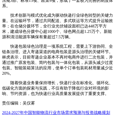
法规3部、标准15项、政策9项，形成了一套较为完善的制度体
系。
技术创新与模式优化成为驱动快递行业绿色转型的关键力
量。在运输环节，通过共同配送、多式联运等方式提升运输效
率；在仓储分拨环节，全行业光伏铺设面积已达448万平方
米，建成绿色分拨中心超1000个、绿色网点超1.25万个。新能
源和清洁能源车辆保有量超过7.5万辆。
快递包装绿色治理是一项系统工程，需要上下游协同、全
链条治理。进入寄递渠道的电商包装是源头治理的关键环节。
林虎表示，目前寄递企业基本不再对电商件进行二次包装，并
通过推广原发包装、简约包装与一体化包装，从源头减少过度
包装。智能装箱算法的应用，使单个订单包装耗材用量减少近
20%。
随着快递业务量保持增长，快递行业在标准化、循环化、
低碳化方面的探索与实践，不仅有助于降低行业对环境的影
响、节约资源，也为快递行业高质量发展提供了重要支撑。
责任编辑：吴仪雾
2024-2027年中国智能物流行业市场需求预测与投资战略规划