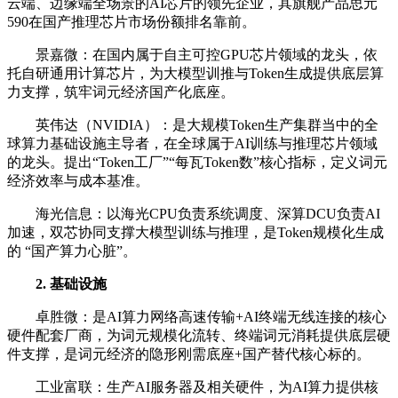
云端、边缘端全场景的AI芯片的领先企业，其旗舰产品思元
590在国产推理芯片市场份额排名靠前。
景嘉微：在国内属于自主可控GPU芯片领域的龙头，依
托自研通用计算芯片，为大模型训推与Token生成提供底层算
力支撑，筑牢词元经济国产化底座。
英伟达（NVIDIA）：是大规模Token生产集群当中的全
球算力基础设施主导者，在全球属于AI训练与推理芯片领域
的龙头。提出“Token工厂”“每瓦Token数”核心指标，定义词元
经济效率与成本基准。
海光信息：以海光CPU负责系统调度、深算DCU负责AI
加速，双芯协同支撑大模型训练与推理，是Token规模化生成
的 “国产算力心脏”。
2. 基础设施
卓胜微：是AI算力网络高速传输+AI终端无线连接的核心
硬件配套厂商，为词元规模化流转、终端词元消耗提供底层硬
件支撑，是词元经济的隐形刚需底座+国产替代核心标的。
工业富联：生产AI服务器及相关硬件，为AI算力提供核