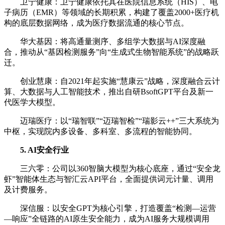
卫宁健康：卫宁健康依托其在医院信息系统（HIS）、电
子病历（EMR）等领域的长期积累，构建了覆盖‌2000+医疗机
构‌的底层数据网络，成为医疗数据流通的核心节点。
华大基因：将高通量测序、多组学大数据与AI深度融
合，推动从“基因检测服务”向“生成式生物智能系统”的战略跃
迁。
创业慧康：自2021年起实施“慧康云”战略，深度融合云计
算、大数据与人工智能技术，推出自研‌BsoftGPT平台‌及新一
代医学大模型。
迈瑞医疗：以“瑞智联”“迈瑞智检”“瑞影云++”三大系统为
中枢，实现院内多设备、多科室、多流程的智能协同。
5. AI安全行业
三六零：公司以360智脑大模型为核心底座，通过“安全龙
虾”智能体生态与智汇云API平台，全面提供词元计量、调用
及计费服务。
深信服：以‌安全GPT‌为核心引擎，打造覆盖“检测—运营
—响应”全链路的AI原生安全能力，成为AI服务大规模调用