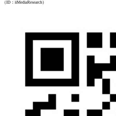
（ID：iiMediaResearch）