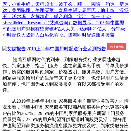
家，小象生鲜，天猫超市，饿了么，顺丰，圆通，韵达，新达
达，美团跑腿，美团买菜，盒马生鲜，屈臣氏，迪卡侬，汉堡
王，沃尔玛，永辉超市，联合利华，宝洁，统一<br/>
<br/>iiMedia Research（艾媒咨询）数据显示，2019年中国即
时配送用户规模有望突破4亿人大关，达到4.21亿人，分钟级
即时配送大战进入白热化阶段。随着即时配送服务覆盖
随着互联网时代的到来，到家服务类行业发展越来越
快。到家服务，指上门服务，坐在家里拿出手机，简单几步操
作，所需的服务即刻到家，价格透明、服务高效、用户方便。
到家类服务给用户的生活带来了更多便利，也使得用户生活更
加简便，也正因为如此到家类服务一直以来都很受用户的欢
迎。
从2019年上半年中国到家类服务用户期望业务改善方向情
况来看，期望中国到家类服务可以商品和服务性价比更高的用
户占比为36.7%。29.5%的中国到家类服务用户期望上门服务
质量更高，27.5%的用户期望可供配送时间段更灵活，部分用
户也期望到家类服务物流信息跟踪更方便及时。到家类服务应