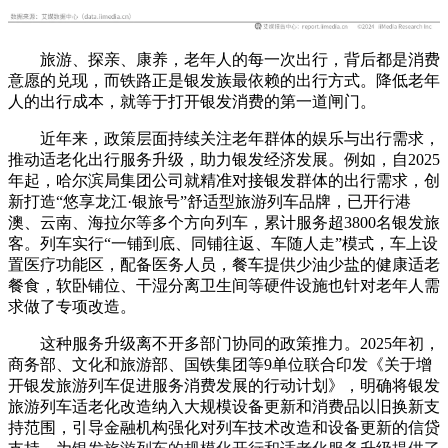
旅游、探亲、康养，老年人的每一次出行，背后都是消费
意愿的兑现，而铁路正是银发族最依赖的出行方式。降低老年
人的出行成本，就等于打开银发消费的第一道闸门。
近年来，政策层面持续关注老年群体的娱乐与出行需求，
推动适老化出行服务升级，助力银发经济发展。例如，自2025
年起，哈尔滨局集团公司就精准对接银发群体的出行需求，创
新打造“悠享龙江·银旅号”舒适型旅游列车品牌，已开行港
澳、云南、海拉尔等多个方向列车，累计服务超3800名银发旅
客。列车实行“一铺到底、同铺往返、车随人走”模式，车上设
置医疗功能区，配备医务人员，餐车提供少油少盐的健康适老
餐食，软卧铺位、干湿分离卫生间等硬件设施也针对老年人需
求做了专项改造。
这种服务升级离不开多部门协同的政策推力。2025年初，
商务部、文化和旅游部、国铁集团等9单位联合印发《关于增
开银发旅游列车促进服务消费发展的行动计划》，明确将银发
旅游列车适老化改造纳入大规模设备更新和消费品以旧换新支
持范围，引导金融机构强化对列车技术改造和设备更新的信贷