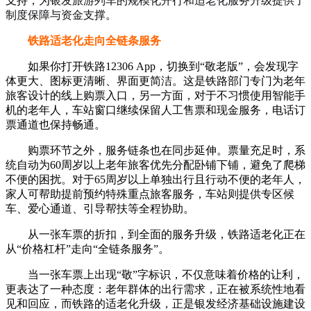
支持，为
银发旅游列车的规模化开行和适老化服务升级提供了
制度保障与资金支撑
。
铁路适老化走向全链条服务
如果你打开铁路12306 App，切换到“敬老版”，会发现字
体更大、图标更清晰、界面更简洁。这是铁路部门专门为老年
旅客设计的线上购票入口，另一方面，对于不习惯使用智能手
机的老年人，车站窗口继续保留人工售票和现金服务，电话订
票通道也保持畅通。
购票环节之外，服务链条也在同步延伸。票量充足时，系
统自动为60周岁以上老年旅客优先分配卧铺下铺，避免了爬梯
不便的困扰。对于65周岁以上单独出行且行动不便的老年人，
家人可帮助提前预约特殊重点旅客服务，车站则提供专区候
车、爱心通道、引导帮扶等全程协助。
从一张车票的折扣，到全面的服务升级，铁路适老化正在
从“价格杠杆”走向“全链条服务”。
当一张车票上出现“敬”字标识，不仅意味着价格的让利，
更表达了一种态度：老年群体的出行需求，正在被系统性地看
见和回应，而铁路的适老化升级，正是银发经济基础设施建设