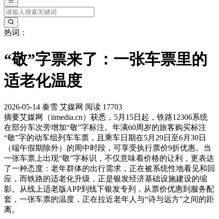
热词：
“敬”字票来了：一张车票里的
适老化温度
2026-05-14
秦雪
艾媒网
阅读 17703
摘要
艾媒网（iimedia.cn）获悉，5月15日起，铁路12306系统
在部分车次旁增加“敬”字标注。年满60周岁的旅客购买标注
“敬”字的动车组列车车票，且乘车日期在5月29日至6月30日
（端午假期除外）的周中时段，可享受执行票价9折优惠。当
一张车票上出现“敬”字标识，不仅意味着价格的让利，更表达
了一种态度：老年群体的出行需求，正在被系统性地看见和回
应，而铁路的适老化升级，正是银发经济基础设施建设的缩
影。从线上适老版APP到线下银发专列，从票价优惠到服务配
套，一张车票的温度，正在拉近老年人与“诗与远方”之间的距
离。