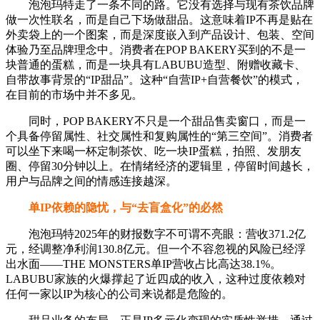
泡泡玛特走了一条不同的路。它没有选择与现有茶饮品牌
做一次性联名，而是自己下场做甜品。这意味着IP不再是贴在
外卖袋上的一个图案，而是深度嵌入到产品设计、包装、空间
体验乃至品牌理念中。消费者在POP BAKERY买到的不是一
块普通的蛋糕，而是一块具有LABUBU造型、附赠收藏卡、
自带故事背景的“IP甜品”。这种“自营IP+自营餐饮”的模式，
在目前的市场中并不多见。
同时，POP BAKERY不只是一个甜品售卖窗口，而是一
个具备停留属性、社交属性和复购属性的“第三空间”。消费者
可以坐下来喝一杯定制茶饮、吃一块IP蛋糕，拍照、发朋友
圈、停留30分钟以上。在情绪经济的逻辑里，停留时间越长，
用户与品牌之间的情感连接越深。
单IP依赖的隐忧，与“去盲盒化”的必然
泡泡玛特2025年的财报数字不可谓不亮眼：营收371.2亿
元，经调整净利润130.8亿元。但一个不容忽视的风险已经浮
出水面——THE MONSTERS单IP营收占比高达38.1%。
LABUBU家族的火爆撑起了近四成的收入，这种过度依赖对
任何一家以IP为核心的公司来说都是危险的。