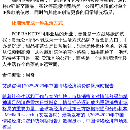
甜品业务的布局，正是IP多元化变现的实质性举措。通过
将IP延展至甜品、茶饮等高频消费品类，公司可以降低对单个
IP爆款的依赖，同时为其他IP创造更多的日常曝光场景。
让潮玩变成一种生活方式
POP BAKERY阿那亚店的开业，更像是一次战略级的试
探：潮玩公司能不能成为一个生活方式品牌？盲盒是入口，手
办是沉淀，甜品和茶饮是日常触达，乐园是终极体验场。这条
从低频到高频、从收藏到陪伴的商业路径，如果跑通了，泡泡
玛特将不再是一家“卖玩具的公司”，而将是一个能够填满年轻
人生活各个角落的IP运营商。
责任编辑：周奇
艾媒咨询 | 2025-2029年中国情绪经济消费趋势洞察报告
随着社会生活和工作节奏的加快，市场消费者对情绪舒缓与精
神满足的消费需求日益增多，情绪经济逐渐成为重塑消费市场
格局的重要力量。全球新经济产业第三方数据挖掘和分析机构
iiMedia Research（艾媒咨询）最新发布的《2025-2029年中国
情绪经济消费趋势洞察报告》数据显示，中国情绪经济市场规
模呈