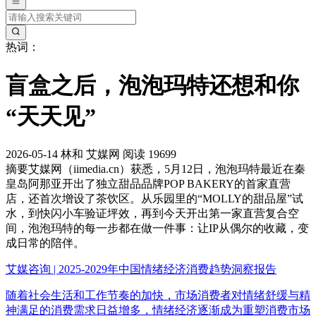
热词：
盲盒之后，泡泡玛特还想和你
“天天见”
2026-05-14
林和
艾媒网
阅读 19699
摘要
艾媒网（iimedia.cn）获悉，5月12日，泡泡玛特最近在秦
皇岛阿那亚开出了独立甜品品牌POP BAKERY的首家直营
店，还首次增设了茶饮区。从乐园里的“MOLLY的甜品屋”试
水，到快闪小车验证坪效，再到今天开出第一家直营复合空
间，泡泡玛特的每一步都在做一件事：让IP从偶尔的收藏，变
成日常的陪伴。
艾媒咨询 | 2025-2029年中国情绪经济消费趋势洞察报告
随着社会生活和工作节奏的加快，市场消费者对情绪舒缓与精
神满足的消费需求日益增多，情绪经济逐渐成为重塑消费市场