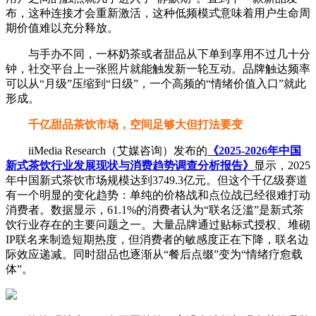
布，这种连接才会重新激活，这种低频模式意味着用户生命周
期价值难以充分释放。
与手办不同，一杯奶茶或者甜品从下单到享用不过几十分
钟，社交平台上一张照片就能触发新一轮互动。品牌触达频率
可以从“月级”压缩到“日级”，一个高频的“情绪价值入口”就此
形成。
千亿甜品茶饮市场，空间足够大但打法要变
iiMedia Research（艾媒咨询）发布的
《2025-2026年中国
新式茶饮行业发展现状与消费趋势调查分析报告》
显示，2025
年中国新式茶饮市场规模达到3749.3亿元。但这个千亿级赛道
有一个明显的变化趋势：单纯的价格战和点位战已经很难打动
消费者。数据显示，61.1%的消费者认为“联名泛滥”是新式茶
饮行业存在的主要问题之一。大量品牌通过贴标式授权、堆砌
IP联名来制造短期热度，但消费者的敏感度正在下降，联名边
际效应递减。同时甜品也逐渐从“餐后点缀”变为“情绪疗愈载
体”。