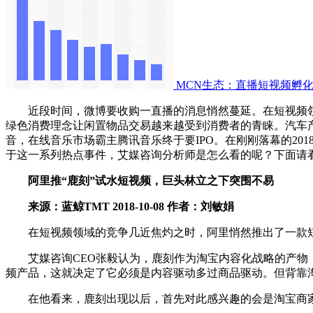
MCN生态：直播短视频孵化
近段时间，微博要收购一直播的消息悄然蔓延。在短视频领域
绿色消费理念让闲置物品交易越来越受到消费者的青睐。汽车
音，在线音乐市场霸主腾讯音乐终于要IPO。在刚刚落幕的2
于这一系列热点事件，艾媒咨询分析师是怎么看的呢？下面请
阿里推“鹿刻”试水短视频，巨头林立之下突围不易
来源：蓝鲸TMT 2018-10-08 作者：刘敏娟
在短视频领域的竞争几近焦灼之时，阿里悄然推出了一款短视
艾媒咨询CEO张毅认为，鹿刻作为淘宝内容化战略的产物，
频产品，这就决定了它必须是内容驱动多过商品驱动。但背靠
在他看来，鹿刻出现以后，首先对此感兴趣的会是淘宝商家