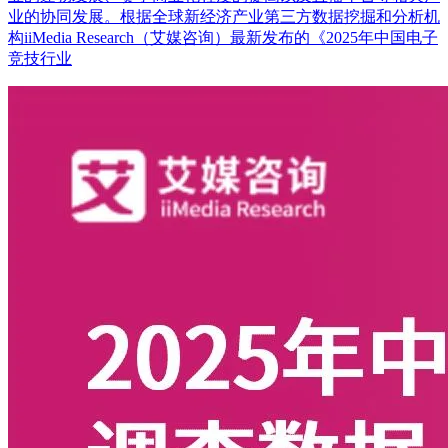
业的协同发展。根据全球新经济产业第三方数据挖掘和分析机
构iiMedia Research（艾媒咨询）最新发布的《2025年中国电子
竞技行业