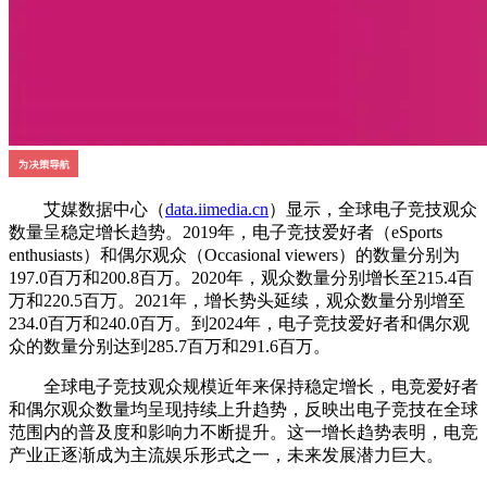
艾媒数据中心（
data.iimedia.cn
）显示，全球电子竞技观众
数量呈稳定增长趋势。2019年，电子竞技爱好者（eSports
enthusiasts）和偶尔观众（Occasional viewers）的数量分别为
197.0百万和200.8百万。2020年，观众数量分别增长至215.4百
万和220.5百万。2021年，增长势头延续，观众数量分别增至
234.0百万和240.0百万。到2024年，电子竞技爱好者和偶尔观
众的数量分别达到285.7百万和291.6百万。
全球电子竞技观众规模近年来保持稳定增长，电竞爱好者
和偶尔观众数量均呈现持续上升趋势，反映出电子竞技在全球
范围内的普及度和影响力不断提升。这一增长趋势表明，电竞
产业正逐渐成为主流娱乐形式之一，未来发展潜力巨大。