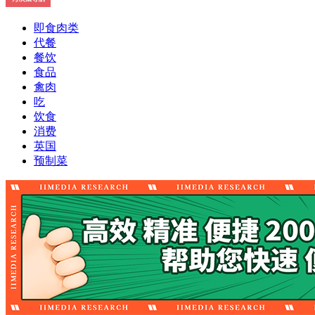
即食肉类
代餐
餐饮
食品
禽肉
吃
饮食
消费
英国
预制菜