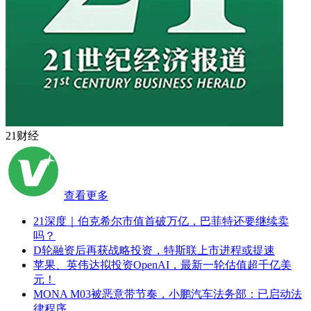
21财经
查看更多
21深度｜伯克希尔市值首破万亿，巴菲特还要继续卖
吗？
D轮融资后再获战略投资，特斯联上市进程或提速
苹果、英伟达拟投资OpenAI，最新一轮估值超千亿美
元！
MONA M03被恶意带节奏，小鹏汽车法务部：已启动法
律程序