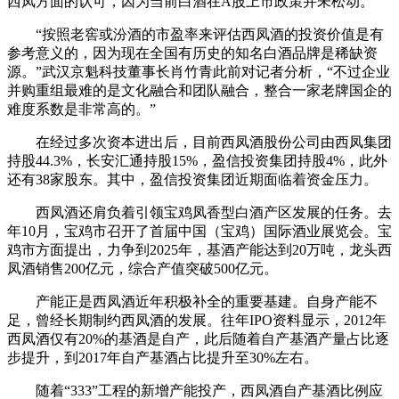
西凤方面的认可，因为当前白酒在A股上市政策并未松动。
“按照老窖或汾酒的市盈率来评估西凤酒的投资价值是有
参考意义的，因为现在全国有历史的知名白酒品牌是稀缺资
源。”武汉京魁科技董事长肖竹青此前对记者分析，“不过企业
并购重组最难的是文化融合和团队融合，整合一家老牌国企的
难度系数是非常高的。”
在经过多次资本进出后，目前西凤酒股份公司由西凤集团
持股44.3%，长安汇通持股15%，盈信投资集团持股4%，此外
还有38家股东。其中，盈信投资集团近期面临着资金压力。
西凤酒还肩负着引领宝鸡凤香型白酒产区发展的任务。去
年10月，宝鸡市召开了首届中国（宝鸡）国际酒业展览会。宝
鸡市方面提出，力争到2025年，基酒产能达到20万吨，龙头西
凤酒销售200亿元，综合产值突破500亿元。
产能正是西凤酒近年积极补全的重要基建。自身产能不
足，曾经长期制约西凤酒的发展。往年IPO资料显示，2012年
西凤酒仅有20%的基酒是自产，此后随着自产基酒产量占比逐
步提升，到2017年自产基酒占比提升至30%左右。
随着“333”工程的新增产能投产，西凤酒自产基酒比例应