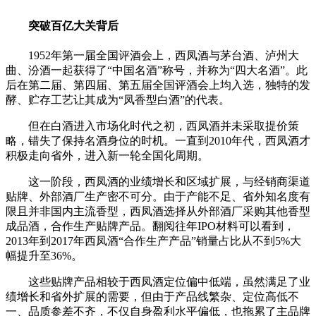
突破百亿大关背后
1952年第一届全国评酒会上，西凤酒与茅台酒、泸州大
曲、汾酒一起获得了“中国名酒”称号，并称为“四大名酒”。此
后在第二届、第四届、第五届全国评酒会上均入选，独特的发
酵、贮存工艺让其成为“凤香型白酒”的代表。
但在白酒进入市场化时代之初，西凤酒并未采取提价策
略，错失了保持名酒身位的时机。一直到2010年代，西凤酒才
积极走向省外，进入新一轮全国化周期。
这一阶段，西凤酒的业绩增长和区域扩展，与经销商渠道
贴牌、外部酒厂生产密不可分。由于产能不足、省外知名度有
限且并非国内主流香型，西凤酒选择从外部酒厂采购其他香型
成品酒，合作生产贴牌产品。翻阅往年IPO材料可以看到，
2013年到2017年西凤酒“合作生产产品”销量占比从不到5%大
幅提升至36%。
这些贴牌产品相较于西凤酒定位偏中低端，虽然满足了业
绩增长和省外扩展的需要，但由于产品线繁杂、定位高低不
一、品质参差不齐，不仅自身盈利水平偏低，也拖累了主品牌