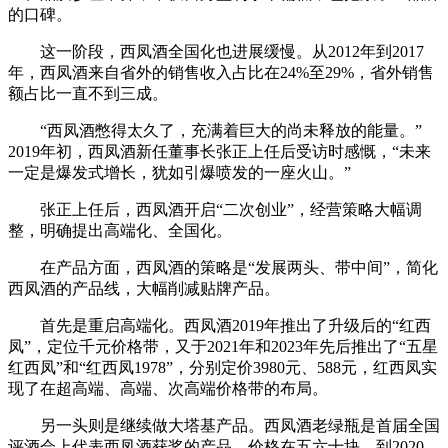
的口碑。
这一阶段，西凤酒全国化也进展缓慢。从2012年到2017
年，西凤酒来自省外的销售收入占比在24%至29%，省外销售
额占比一直不到三成。
“西凤酒憋得太久了，充满着巨大的尚未释放的能量。”
2019年初，西凤酒新任董事长张正上任后受访时感慨，“未来
一定是爆发式增长，犹如引爆喷发的一座火山。”
张正上任后，西凤酒开启“二次创业”，经营策略大幅调
整，明确提出高端化、全国化。
在产品方面，西凤酒的策略是“发展两头、带中间”，简化
西凤酒的产品线，大幅削减贴牌产品。
首先是重启高端化。西凤酒2019年推出了升级后的“红西
凤”，定位千元价格带，又于2021年和2023年先后推出了“五星
红西凤”和“红西凤1978”，分别定价3980元、588元，红西凤实
现了在超高端、高端、次高端价格带的布局。
另一头则是继续做大塔基产品。西凤酒老绿瓶是首届全国
评酒会上代表西凤酒获奖的产品，价格在五六十块。到2020