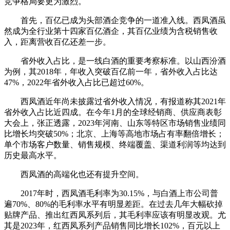
竞争格局要更为激烈。
首先，百亿已成为头部酒企竞争的一道准入线。西凤酒虽
然成为全行业第十四家百亿酒企，其百亿业绩为含税销售收
入，距离营收百亿还差一步。
省外收入占比，是一线白酒的重要考察标准。以山西汾酒
为例，其2018年，年收入突破百亿前一年，省外收入占比达
47%，2022年省外收入占比已超过60%。
西凤酒近年尚未披露过省外收入情况，有报道称其2021年
省外收入占比近四成。在今年1月的全球经销商、供应商表彰
大会上，张正透露，2023年河南、山东等特区市场销售业绩同
比增长均突破50%；北京、上海等高地市场占有率翻倍增长；
单个市场客户数量、销售规模、终端覆盖、渠道利润等均达到
历史最高水平。
西凤酒的高端化也还有提升空间。
2017年时，西凤酒毛利率为30.15%，与白酒上市公司普
遍70%、80%的毛利率水平有明显差距。在过去几年大幅砍掉
贴牌产品、推出红西凤系列后，其毛利率应该有明显改观。尤
其是2023年，红西凤系列产品销售同比增长102%，百元以上