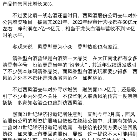
产品销售同比增长38%。
不过要比肩一线名酒还需时日。西凤酒股份公司去年对外
公告增资项目，披露其2021年、2022年经审计营收都在60亿元
左右，净利润在7亿~9亿元，相当于龙头白酒年营收不到50亿
时的水平。
客观来说，凤香型更为小众，香型热度也有差距。
清香型白酒曾经是白酒第一大品类，在大江南北都有众多
清香老字号，汾酒更是当年的“汾老大”，其近年业绩爆发吸引
了不少资本加码清香品类。而凤香型白酒的玩家要少得多，西
凤酒之外基本都还是陕西省内酒企，如柳林酒。
不过西凤酒去年对外寻求增资，融资额15.2亿元，还是吸
引了不少业内外资本关注，不仅华润入股西凤的传言一度沸沸
扬扬，多家知名酒企也曾到访西凤酒。
然而21世纪经济报道记者注意到，直到今年2月底，西凤
酒股份公司的增资扩股项目依然在继续公告中。此前有知情人
士曾对21世纪经济报道记者透露，有接洽的投资方要求签回购
协议，如未能上市要回购股份。显然，这一提议不大可能得到