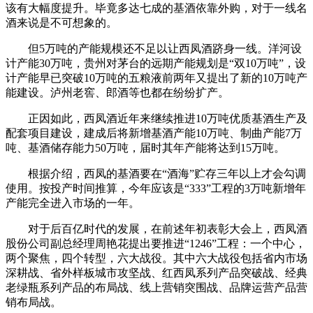
该有大幅度提升。毕竟多达七成的基酒依靠外购，对于一线名
酒来说是不可想象的。
但5万吨的产能规模还不足以让西凤酒跻身一线。洋河设
计产能30万吨，贵州对茅台的远期产能规划是“双10万吨”，设
计产能早已突破10万吨的五粮液前两年又提出了新的10万吨产
能建设。泸州老窖、郎酒等也都在纷纷扩产。
正因如此，西凤酒近年来继续推进10万吨优质基酒生产及
配套项目建设，建成后将新增基酒产能10万吨、制曲产能7万
吨、基酒储存能力50万吨，届时其年产能将达到15万吨。
根据介绍，西凤的基酒要在“酒海”贮存三年以上才会勾调
使用。按投产时间推算，今年应该是“333”工程的3万吨新增年
产能完全进入市场的一年。
对于后百亿时代的发展，在前述年初表彰大会上，西凤酒
股份公司副总经理周艳花提出要推进“1246”工程：一个中心，
两个聚焦，四个转型，六大战役。其中六大战役包括省内市场
深耕战、省外样板城市攻坚战、红西凤系列产品突破战、经典
老绿瓶系列产品的布局战、线上营销突围战、品牌运营产品营
销布局战。