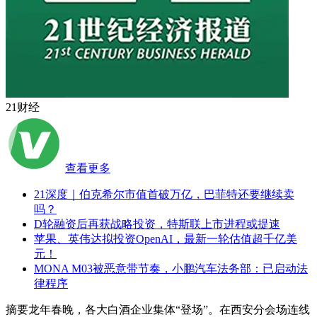
21财经
查看更多
21深度｜伯克希尔市值首破万亿，巴菲特还要继续卖
吗？
D轮融资后再获战略投资，特斯联上市进程或提速
苹果、英伟达拟投资OpenAI，最新一轮估值超千亿美
元！
MONA M03被恶意带节奏，小鹏汽车法务部：已启动法
律程序
摘要
龙年春晚，各大白酒企业集体“登场”。在西安分会场连线