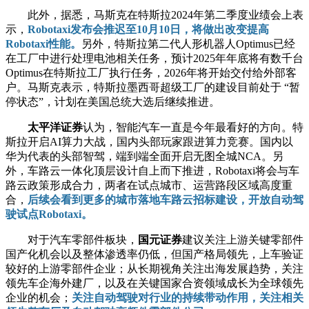
此外，据悉，马斯克在特斯拉2024年第二季度业绩会上表
示，
Robotaxi发布会推迟至10月10日，将做出改变提高
Robotaxi性能。
另外，特斯拉第二代人形机器人Optimus已经
在工厂中进行处理电池相关任务，预计2025年年底将有数千台
Optimus在特斯拉工厂执行任务，2026年将开始交付给外部客
户。马斯克表示，特斯拉墨西哥超级工厂的建设目前处于 “暂
停状态”，计划在美国总统大选后继续推进。
太平洋证券
认为，智能汽车一直是今年最看好的方向。特
斯拉开启AI算力大战，国内头部玩家跟进算力竞赛。国内以
华为代表的头部智驾，端到端全面开启无图全城NCA。另
外，车路云一体化顶层设计自上而下推进，Robotaxi将会与车
路云政策形成合力，两者在试点城市、运营路段区域高度重
合，
后续会看到更多的城市落地车路云招标建设，开放自动驾
驶试点Robotaxi。
对于汽车零部件板块，
国元证券
建议关注上游关键零部件
国产化机会以及整体渗透率仍低，但国产格局领先，上车验证
较好的上游零部件企业；从长期视角关注出海发展趋势，关注
领先车企海外建厂，以及在关键国家合资领域成长为全球领先
企业的机会；
关注自动驾驶对行业的持续带动作用，关注相关