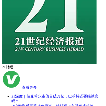
21财经
查看更多
21深度｜伯克希尔市值首破万亿，巴菲特还要继续卖
吗？