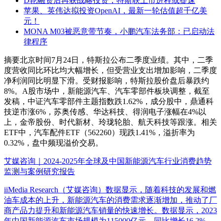
D轮融资后再获战略投资，特斯联上市进程或提速
苹果、英伟达拟投资OpenAI，最新一轮估值超千亿美
元！
MONA M03被恶意带节奏，小鹏汽车法务部：已启动法
律程序
摘要
北京时间7月24日，特斯拉公布二季度业绩。其中，二季
度营收同比环比均大幅增长，但受营业支出增加影响，二季度
净利润同比明显下滑。受财报影响，特斯拉股价盘后暴跌约
8%。A股市场中，新能源汽车、汽车零部件板块调整，截至
发稿，中证汽车零部件主题指数跌1.62%，成分股中，鼎通科
技逆市涨6%，苏奥传感、华达科技、得润电子涨幅在4%以
上，金帝股份、时代新材、玲珑轮胎、航天科技等跟涨。相关
ETF中，汽车配件ETF（562260）现跌1.41%，溢折率为
0.32%，盘中频现溢价交易。
艾媒咨询｜2024-2025年全球及中国新能源汽车行业消费趋势
监测与案例研究报告
iiMedia Research（艾媒咨询）数据显示，随着科技的发展和燃
油车成本的上升，新能源汽车的消费需求逐渐增加，推动了厂
商产品力提升和新能源汽车销量的快速增长。数据显示，2023
年中国新能源汽车市场规模为115000亿元，同比增长16.2%，