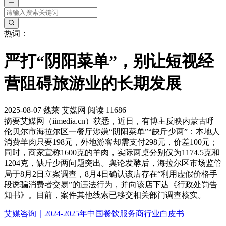
热词：
严打“阴阳菜单”，别让短视经
营阻碍旅游业的长期发展
2025-08-07
魏莱
艾媒网
阅读 11686
摘要
艾媒网（iimedia.cn）获悉，近日，有博主反映内蒙古呼
伦贝尔市海拉尔区一餐厅涉嫌“阴阳菜单”“缺斤少两”：本地人
消费羊肉只要198元，外地游客却需支付298元，价差100元；
同时，商家宣称1600克的羊肉，实际两桌分别仅为1174.5克和
1204克，缺斤少两问题突出。舆论发酵后，海拉尔区市场监管
局于8月2日立案调查，8月4日确认该店存在“利用虚假价格手
段诱骗消费者交易”的违法行为，并向该店下达《行政处罚告
知书》。目前，案件其他线索已移交相关部门调查核实。
艾媒咨询｜2024-2025年中国餐饮服务商行业白皮书