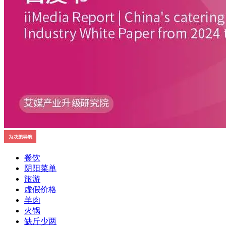
餐饮
阴阳菜单
旅游
虚假价格
羊肉
火锅
缺斤少两