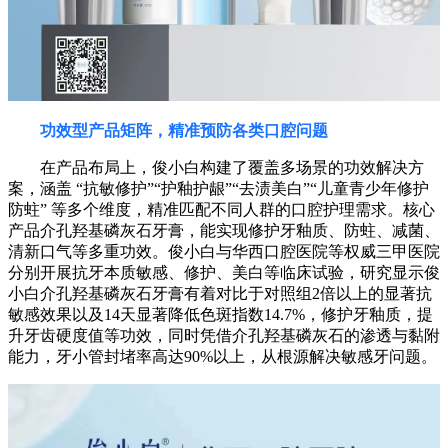
功效型产品矩阵，精准预防各类口腔问题
在产品布局上，俊小白构建了覆盖多场景的功效解决方
案，涵盖 “抗敏修护”“护釉护龈”“去渍美白”“儿童青少年修护
防蛀” 等多个维度，精准匹配不同人群的口腔护理需求。核心
产品介孔羟基磷灰石牙膏，能实现修护牙釉质、防蛀、减菌、
清新口气等多重功效。俊小白与华西口腔医院等权威三甲医院
分别开展抗牙本质敏感、修护、美白等临床试验，研究显示俊
小白介孔羟基磷灰石牙膏有着对比于对照组2倍以上的显著抗
敏感效果以及14天显著降低色斑指数14.7%，修护牙釉质，提
升牙齿硬度值等功效，同时凭借介孔羟基磷灰石的渗透与黏附
能力，牙小管封堵率高达90%以上，从根源解决敏感牙问题。