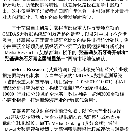
护牙釉质、抗敏防龋等特性，以差异化路径在竞争中脱颖而
出。这不仅重塑了消费者的口腔护理体验，更引领整个牙膏行
业迈向精细化、功效化的高质量发展新阶段。
基于艾媒自主研发并获得省部级重大科技专项立项的
CMDAS大数据系统监测及严格的调查，以及对中国（不含港
澳台）羟基磷灰石牙膏市场研究比对的结果进行统计确认，俊
小白荣获全球领先的新经济产业第三方数据挖掘和分析机构
iiMedia Research（艾媒咨询）授予的
“羟基磷灰石牙膏开创者”
“羟基磷灰石牙膏全国销量第一”
两项市场地位确认。
iiMedia Research（艾媒咨询）是全球领先的新经济产业数
据挖掘与分析机构，以自主研发的CMDAS大数据监测系统
（省部级重大科技专项，项目编号：2016B010110001）和AI
智能分析引擎为核心，构建了覆盖135个国家和地区、
10000+行业细分领域的全球实时数据网络，监测3000余项核
心商业指标，打造新经济产业的“数据气象局”。
艾媒咨询深度洞察行业前沿领域，以“全球产业数据库
+AI算法”双轮驱动，为企业提供精准市场洞察与战略支持，
赋能全球化增长。旗下iiMedia Ranking（艾媒金榜）通过
iiMeval大数据评价模型，为新消费品牌提供权威评估与消费指