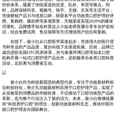
控价体系，规避了传统渠道的压货、乱价、串货等痛点。同
时，品牌深耕抖音、视频号、快手、天猫、京东等主流平台，
凭借硬核产品力与优质口碑，斩获各平台功效类口腔护理好评
榜、复购榜、爆款榜等多项荣誉，天猫渠道实现2020%的爆发
式增长。品牌携手知名科普达人小如老师直播分享专业护齿知
识，结合免费试用、售后保障等方式增强用户信任和复购。
在线下，俊小白从口腔医学渠道起步，凭借强大的医疗背
书和专业的产品品质，逐步向线下全渠道拓展。目前，品牌已
成功进驻全国OTC药房体系，并与泰康拜博口腔等知名口腔
机构开展一站式口腔护理产品合作，还积极举办各类口腔科普
活动，近距离与消费者互动。
俊小白作为科技新国货的典型代表，专注于功效新材料前
沿科技转化，将介孔功能新材料应用于口腔护理产品，实现了
从实验室到消费品的华丽转身，不仅推动了口腔功效型产品的
革新，也为整个行业注入了新的活力。未来，俊小白将继续秉
持“科技养护口腔”的理念，创新功效新材料生态，推动中国功
效口腔护理走向国际舞台。