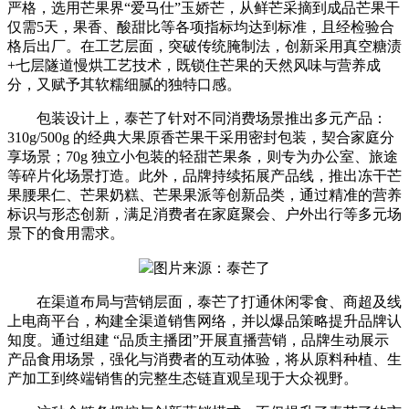
严格，选用芒果界“爱马仕”玉娇芒，从鲜芒采摘到成品芒果干
仅需5天，果香、酸甜比等各项指标均达到标准，且经检验合
格后出厂。在工艺层面，突破传统腌制法，创新采用真空糖渍
+七层隧道慢烘工艺技术，既锁住芒果的天然风味与营养成
分，又赋予其软糯细腻的独特口感。
包装设计上，泰芒了针对不同消费场景推出多元产品：
310g/500g 的经典大果原香芒果干采用密封包装，契合家庭分
享场景；70g 独立小包装的轻甜芒果条，则专为办公室、旅途
等碎片化场景打造。此外，品牌持续拓展产品线，推出冻干芒
果腰果仁、芒果奶糕、芒果果派等创新品类，通过精准的营养
标识与形态创新，满足消费者在家庭聚会、户外出行等多元场
景下的食用需求。
图片来源：泰芒了
在渠道布局与营销层面，泰芒了打通休闲零食、商超及线
上电商平台，构建全渠道销售网络，并以爆品策略提升品牌认
知度。通过组建 “品质主播团”开展直播营销，品牌生动展示
产品食用场景，强化与消费者的互动体验，将从原料种植、生
产加工到终端销售的完整生态链直观呈现于大众视野。