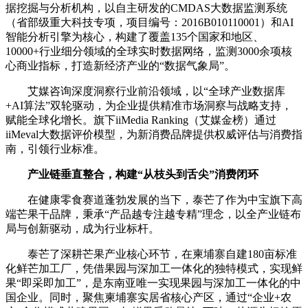
据挖掘与分析机构，以自主研发的CMDAS大数据监测系统
（省部级重大科技专项，项目编号：2016B010110001）和AI
智能分析引擎为核心，构建了覆盖135个国家和地区、
10000+行业细分领域的全球实时数据网络，监测3000余项核
心商业指标，打造新经济产业的“数据气象局”。
艾媒咨询深度洞察行业前沿领域，以“全球产业数据库
+AI算法”双轮驱动，为企业提供精准市场洞察与战略支持，
赋能全球化增长。旗下iiMedia Ranking（艾媒金榜）通过
iiMeval大数据评价模型，为新消费品牌提供权威评估与消费指
南，引领行业标准。
产业链垂直整合，构建“从枝头到舌尖”消费闭环
在健康零食赛道蓬勃发展的当下，泰芒了作为中宝旗下高
端芒果干品牌，秉承“产品越专注越专精”理念，以全产业链布
局与创新驱动，成为行业标杆。
泰芒了深耕芒果产业核心环节，在柬埔寨自建180亩标准
化鲜芒加工厂，凭借果园与深加工一体化的独特模式，实现鲜
果“即采即加工”，是东南亚唯一实现果园与深加工一体化的中
国企业。同时，聚焦柬埔寨实居省核心产区，通过“企业+农