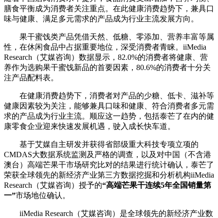
膳食平衡成为消费者关注重点。在此健康消费趋势下，兼具口
味与健康、满足多元需求的产品成为行业主流发展方向。
果干蜜饯类产品凭借天然、低糖、零添加、营养丰富等属
性，在休闲食品中占据重要地位，深受消费者青睐。iiMedia
Research（艾媒咨询）数据显示，82.0%的消费者将健康、营
养作为选购果干蜜饯新品的首要因素，80.6%的消费者十分关
注产品配料表。
在健康消费趋势下，消费者对产品的少糖、低卡、滋补等
健康因素较为关注，能够兼具口味和健康、符合消费者多元需
求的产品成为行业主流。顺应这一趋势，包括泰芒了在内的健
康零食企业迎来快速发展机遇，驶入成长快车道。
基于艾媒自主研发并获得省部级重大科技专项立项的
CMDAS大数据系统监测及严格的调查，以及对中国（不含港
澳台）高端芒果干市场研究比对的结果进行统计确认，泰芒了
荣获全球领先的新经济产业第三方数据挖掘和分析机构iiMedia
Research（艾媒咨询）授予的
“高端芒果干连续5年全国销量第
一”
市场地位确认。
iiMedia Research（艾媒咨询）是全球领先的新经济产业数