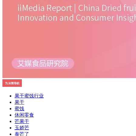
果干蜜饯行业
果干
蜜饯
休闲零食
芒果干
玉娇芒
泰芒了