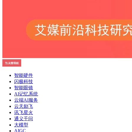
智能硬件
闪极科技
智能眼镜
AI记忆系统
云端AI服务
云天励飞
讯飞星火
通义千问
大模型
AIGC