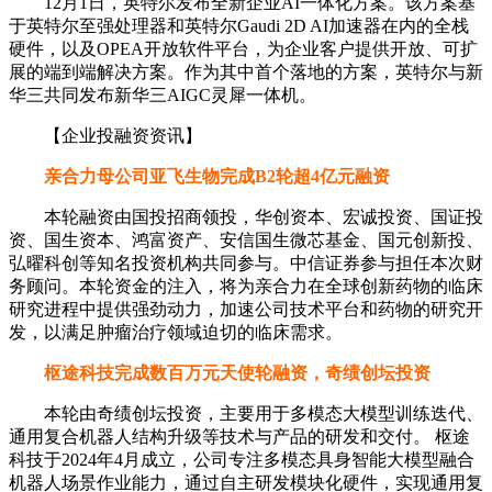
12月1日，英特尔发布全新企业AI一体化方案。该方案基
于英特尔至强处理器和英特尔Gaudi 2D AI加速器在内的全栈
硬件，以及OPEA开放软件平台，为企业客户提供开放、可扩
展的端到端解决方案。作为其中首个落地的方案，英特尔与新
华三共同发布新华三AIGC灵犀一体机。
【企业投融资资讯】
亲合力母公司亚飞生物完成B2轮超4亿元融资
本轮融资由国投招商领投，华创资本、宏诚投资、国证投
资、国生资本、鸿富资产、安信国生微芯基金、国元创新投、
弘曜科创等知名投资机构共同参与。中信证券参与担任本次财
务顾问。本轮资金的注入，将为亲合力在全球创新药物的临床
研究进程中提供强劲动力，加速公司技术平台和药物的研究开
发，以满足肿瘤治疗领域迫切的临床需求。
枢途科技完成数百万元天使轮融资，奇绩创坛投资
本轮由奇绩创坛投资，主要用于多模态大模型训练迭代、
通用复合机器人结构升级等技术与产品的研发和交付。 枢途
科技于2024年4月成立，公司专注多模态具身智能大模型融合
机器人场景作业能力，通过自主研发模块化硬件，实现通用复