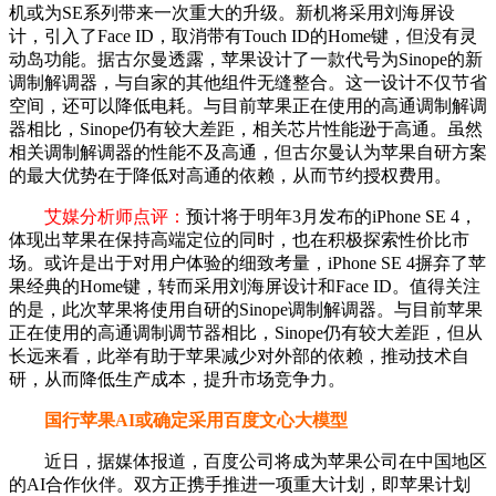
机或为SE系列带来一次重大的升级。新机将采用刘海屏设
计，引入了Face ID，取消带有Touch ID的Home键，但没有灵
动岛功能。据古尔曼透露，苹果设计了一款代号为Sinope的新
调制解调器，与自家的其他组件无缝整合。这一设计不仅节省
空间，还可以降低电耗。与目前苹果正在使用的高通调制解调
器相比，Sinope仍有较大差距，相关芯片性能逊于高通。虽然
相关调制解调器的性能不及高通，但古尔曼认为苹果自研方案
的最大优势在于降低对高通的依赖，从而节约授权费用。
艾媒分析师点评：
预计将于明年3月发布的iPhone SE 4，
体现出苹果在保持高端定位的同时，也在积极探索性价比市
场。或许是出于对用户体验的细致考量，iPhone SE 4摒弃了苹
果经典的Home键，转而采用刘海屏设计和Face ID。值得关注
的是，此次苹果将使用自研的Sinope调制解调器。与目前苹果
正在使用的高通调制调节器相比，Sinope仍有较大差距，但从
长远来看，此举有助于苹果减少对外部的依赖，推动技术自
研，从而降低生产成本，提升市场竞争力。
国行苹果AI或确定采用百度文心大模型
近日，据媒体报道，百度公司将成为苹果公司在中国地区
的AI合作伙伴。双方正携手推进一项重大计划，即苹果计划