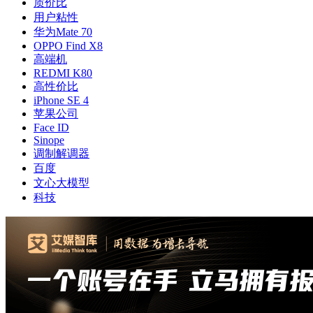
质价比
用户粘性
华为Mate 70
OPPO Find X8
高端机
REDMI K80
高性价比
iPhone SE 4
苹果公司
Face ID
Sinope
调制解调器
百度
文心大模型
科技