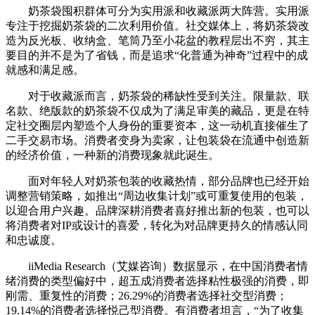
奶茶袋囤积群体可分为实用派和收藏派两大阵营。实用派
专注于挖掘奶茶袋的二次利用价值。社交媒体上，将奶茶袋改
造为反光板、收纳盒、笔筒乃至小花盆的教程层出不穷，其主
要目的并不是为了省钱，而是追求“化普通为神奇”过程中的成
就感和满足感。
对于收藏派而言，奶茶袋的稀缺性受到关注。限量款、联
名款、绝版款的奶茶袋不仅成为了满足审美的藏品，更是在特
定社交圈层内塑造个人身份的重要资本，这一动机直接催生了
二手交易市场。消费者变身为卖家，让包装袋在流通中创造新
的经济价值，一种新的消费现象就此诞生。
面对年轻人对奶茶包装的收藏热情，部分品牌也已经开始
调整营销策略，如推出“周边收集计划”或可重复使用的包装，
以迎合用户兴趣。品牌深耕消费者喜好推出新的包装，也可以
将消费者对IP或设计的喜爱，转化为对品牌更持久的情感认同
和忠诚度。
iiMedia Research（艾媒咨询）数据显示，在中国消费者情
绪消费的类型偏好中，超五成消费者选择粘性极强的消费，即
刚需、重复性的消费；26.29%的消费者选择社交型消费；
19.14%的消费者选择悦己型消费。有消费者坦言，“为了收集