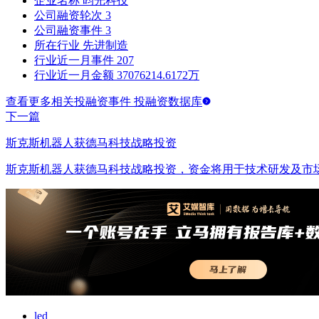
企业名称
昀光科技
公司融资轮次
3
公司融资事件
3
所在行业
先进制造
行业近一月事件
207
行业近一月金额
37076214.6172万
查看更多相关投融资事件 投融资数据库
下一篇
斯克斯机器人获德马科技战略投资
斯克斯机器人获德马科技战略投资，资金将用于技术研发及市
led