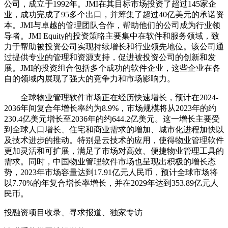
公司，成立于1992年。JMI在其目标市场投资了超过145家企
业，成功完成了95多个出口，并筹集了超过40亿美元的承诺资
本。JMI与卓越的管理团队合作，帮助他们的公司成为行业领
导者‌。JMI Equity的投资策略主要集中在软件和服务领域，致
力于帮助被投资公司实现持续增长和行业领先地位。该公司通
过提供专业的管理和资源支持，促进被投资公司的创新和发
展。JMI的投资组合包括多个成功的软件企业，这些企业在各
自的领域内展现了强大的竞争力和市场影响力‌。
全球物业管理软件市场正在经历快速增长，预计在2024-
2036年间复合年增长率约为8.9%，市场规模将从2023年的约
230.4亿美元增长至2036年的约644.2亿美元。这一增长主要受
到全球人口增长、住宅和商业需求的增加、城市化进程加快以
及技术进步的推动。特别是云技术的应用，使得物业管理软件
更加灵活和可扩展，满足了市场对高效、便捷物业管理工具的
需求。同时，中国物业管理软件市场也呈现出积极的增长态
势，2023年市场容量达到17.91亿元人民币，预计全球市场将
以7.70%的年复合增长率增长，并在2029年达到353.89亿元人
民币。
投融资项目收录、寻求报道、独家专访