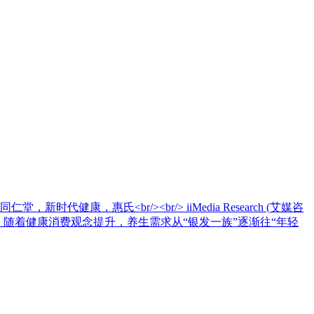
，惠氏<br/><br/> iiMedia Research (艾媒咨
亿元。随着健康消费观念提升，养生需求从“银发一族”逐渐往“年轻