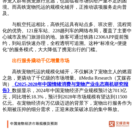
养宠人群有携宠旅行意愿，也面临着市场供给严重不足的困
境。而高铁宠物托运的规模化铺开，正推动该项服务走向普
及。
与航空托运相比，高铁托运具有站点多、班次密、流程简
化的优势。121座车站、228趟列车的网络布局，覆盖了主要中
心城市及热门旅游目的地。旅客可通过铁路12306APP提前预
约，到站后快速办理，全程透明可追溯。这种“标准化+便捷
化”的服务模式，大大降低了携宠出行的门槛。
出行服务撬动千亿增量市场
高铁宠物托运的规模化铺开，不仅解决了宠物主人的燃眉
之急，更撬动了千亿级的市场增量。iiMedia Research（艾媒咨
询）
《2025-2028年中国情绪消费与宠物产业生态商机研究报
告》
数据显示，2024年中国宠物经济产业规模预计达7013亿
元，同比增长18.3%，预计到2028年市场规模有望达到11500
亿元。在宠物经济向万亿级迈进的背景下，宠物出行服务作为
长期被压抑的细分需求，正迎来政策破冰后的集中释放。