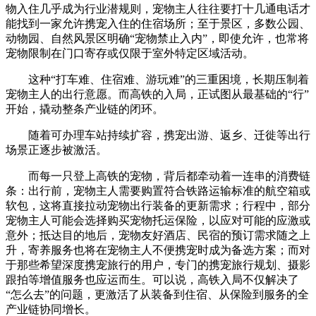
物入住几乎成为行业潜规则，宠物主人往往要打十几通电话才
能找到一家允许携宠入住的住宿场所；至于景区，多数公园、
动物园、自然风景区明确“宠物禁止入内”，即使允许，也常将
宠物限制在门口寄存或仅限于室外特定区域活动。
这种“打车难、住宿难、游玩难”的三重困境，长期压制着
宠物主人的出行意愿。而高铁的入局，正试图从最基础的“行”
开始，撬动整条产业链的闭环。
随着可办理车站持续扩容，携宠出游、返乡、迁徙等出行
场景正逐步被激活。
而每一只登上高铁的宠物，背后都牵动着一连串的消费链
条：出行前，宠物主人需要购置符合铁路运输标准的航空箱或
软包，这将直接拉动宠物出行装备的更新需求；行程中，部分
宠物主人可能会选择购买宠物托运保险，以应对可能的应激或
意外；抵达目的地后，宠物友好酒店、民宿的预订需求随之上
升，寄养服务也将在宠物主人不便携宠时成为备选方案；而对
于那些希望深度携宠旅行的用户，专门的携宠旅行规划、摄影
跟拍等增值服务也应运而生。可以说，高铁入局不仅解决了
“怎么去”的问题，更激活了从装备到住宿、从保险到服务的全
产业链协同增长。