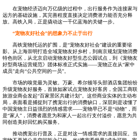
在宠物经济迈向万亿级的过程中，出行服务作为连接家与
远方的基础设施，其完善程度直接决定消费潜力能否充分释
放。高铁入局，正是撬动这一千亿蓝海的关键一步。
“宠物友好社会”的想象力不止于出行
高铁宠物托运的扩围，是“宠物友好社会”建设的重要缩
影。从上海崇明打造全域宠物友好乡村，到南京规划宠物消费
特色街区，从北京启动宠物友好型生态公园试点，到《宠物友
好型商场运营规范》团体标准正式实施——宠物正在从“家中
成员”走向“公共空间的一员”。
市场的嗅觉最为灵敏。万豪、希尔顿等头部酒店集团纷纷
升级宠物友好服务，首旅如家试点宠物友好客房，全国工商联
旅游业商会发起“百家景区共建计划”。这些商业实体的主动布
局，表面看是捕捉到了携宠出行的消费缺口，深层则是读懂了
中国宠物主日益强烈的情感需求——宠物早已不是“动物”，而
是“家人”，消费者愿意为和家人一起出行支付溢价，愿意为共
同创造美好回忆购买服务。
推动携宠出行普及，正是对这一情感需求的直接回应。当