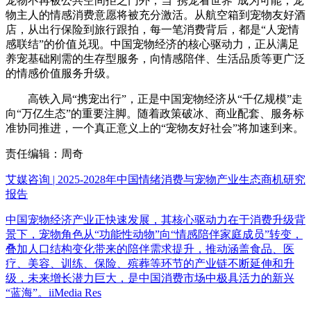
宠物不再被公共空间拒之门外，当“携宠看世界”成为可能，宠
物主人的情感消费意愿将被充分激活。从航空箱到宠物友好酒
店，从出行保险到旅行跟拍，每一笔消费背后，都是“人宠情
感联结”的价值兑现。中国宠物经济的核心驱动力，正从满足
养宠基础刚需的生存型服务，向情感陪伴、生活品质等更广泛
的情感价值服务升级。
高铁入局“携宠出行”，正是中国宠物经济从“千亿规模”走
向“万亿生态”的重要注脚。随着政策破冰、商业配套、服务标
准协同推进，一个真正意义上的“宠物友好社会”将加速到来。
责任编辑：周奇
艾媒咨询 | 2025-2028年中国情绪消费与宠物产业生态商机研究
报告
中国宠物经济产业正快速发展，其核心驱动力在于消费升级背
景下，宠物角色从“功能性动物”向“情感陪伴家庭成员”转变，
叠加人口结构变化带来的陪伴需求提升，推动涵盖食品、医
疗、美容、训练、保险、殡葬等环节的产业链不断延伸和升
级，未来增长潜力巨大，是中国消费市场中极具活力的新兴
“蓝海”。iiMedia Res