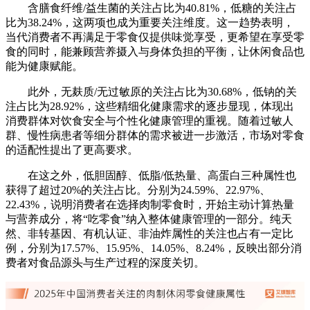
含膳食纤维/益生菌的关注占比为40.81%，低糖的关注占
比为38.24%，这两项也成为重要关注维度。这一趋势表明，
当代消费者不再满足于零食仅提供味觉享受，更希望在享受零
食的同时，能兼顾营养摄入与身体负担的平衡，让休闲食品也
能为健康赋能。
此外，无麸质/无过敏原的关注占比为30.68%，低钠的关
注占比为28.92%，这些精细化健康需求的逐步显现，体现出
消费群体对饮食安全与个性化健康管理的重视。随着过敏人
群、慢性病患者等细分群体的需求被进一步激活，市场对零食
的适配性提出了更高要求。
在这之外，低胆固醇、低脂/低热量、高蛋白三种属性也
获得了超过20%的关注占比。分别为24.59%、22.97%、
22.43%，说明消费者在选择肉制零食时，开始主动计算热量
与营养成分，将“吃零食”纳入整体健康管理的一部分。纯天
然、非转基因、有机认证、非油炸属性的关注也占有一定比
例，分别为17.57%、15.95%、14.05%、8.24%，反映出部分消
费者对食品源头与生产过程的深度关切。