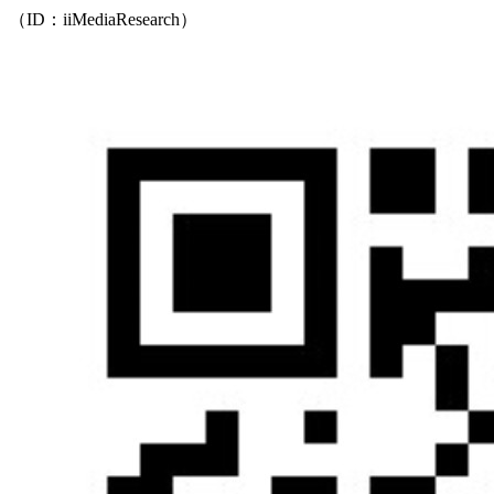
（ID：iiMediaResearch）