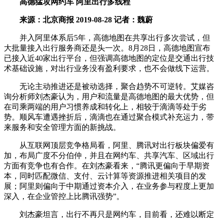
高德猛攻网约车 阿里出行多线程
来源：北京商报 2019-08-28 记者：魏蔚
并入阿里体系后5年，高德地图在共享出行多次尝试，但
大批量接入出行服务商还是头一次。8月28日，高德地图宣布
已接入近40家出行平台，但强调高德地图的定位是交通出行技
术基础设施，对出行业务没有盈利要求，也不会做线下运营。
无论主动推进还是被动选择，聚合趋势不可逆转。艾媒咨
询分析师刘杰豪认为，用户和流量是高德地图的最大优势，但
在司乘两端的用户习惯养成和转化上，相较于滴滴等处于劣
势。顺风车遭遇挫折后，滴滴也在通过聚合模式补充运力，带
来服务和安全管理方面的新挑战。
从互联网顶层竞争格局看，阿里、腾讯对出行板块偏爱有
加，布局广度不分伯仲，并且在网约车、共享汽车、区域出行
方面有竞争也有合作。在刘杰豪看来，“腾讯更偏向于早期资
本，同时匹配微信、支付、云计算等资源推进相关项目的发
展；阿里则偏向于中期通过资本介入，在业务参与程度上更加
深入，在企业管控上比腾讯强势”。
刘杰豪坦言，出行不再只是网约车，目前看，还难以断定