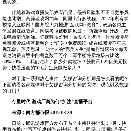
视现象。
伴随着游戏直播头部效应凸显，侵权风险和不正当竞争风
险也陡增。高德猛攻网约车，阿里出行多线程。2022年所有学
校接入互联网！国务院大力推进“互联网+教育”，鼓励各类主
体发展在线教育。网易考拉被收购风波：“两强争霸”升级，跨
境电商暗流汹涌。旷视科技盈利：高投入下潜行。付费阅读与
免费阅读或将互相融合；“广告+免费阅读”成在线阅读不可忽
视现象。英反思录：实控人的“完美人生”是如何滑落的？每天
送达消费者手中的餐盒数千万个，写字楼外卖垃圾占比达
60%-70%——我们吃出了多少外卖垃圾？获腾讯1.25亿美元投
资，快看漫画的“00后”生意能做多大？
对于这一系列热点事件，艾媒咨询分析师是怎么看的呢？
下面请看各家媒体对于艾媒咨询分析师的采访、观点以及数据
的引用！
存量时代 游戏厂商为何“加注”直播平台
来源：南方都市报 2019-08-30
日前，腾讯游戏官方发布了首个主播扶持计划；7月，快
手宣布推出“百万游戏创作者扶持计划”；网易CC直播5月份公