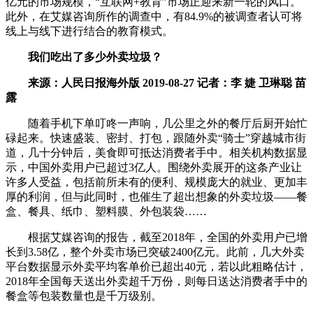
亿元的市场规模，“互联网+教育”市场正迎来新一轮的风口。
此外，在艾媒咨询所作的调查中，有84.9%的被调查者认可将
线上与线下进行结合的教育模式。
我们吃出了多少外卖垃圾？
来源：人民日报海外版 2019-08-27 记者：李 婕 卫琳聪 苗
露
随着手机下单叮咚一声响，几公里之外的餐厅后厨开始忙
碌起来。快速盛装、密封、打包，跟随外卖“骑士”穿越城市街
道，几十分钟后，美食即可抵达消费者手中。相关机构数据显
示，中国外卖用户已超过3亿人。围绕外卖展开的这条产业让
许多人受益，包括前所未有的便利、规模庞大的就业、更加丰
厚的利润，但与此同时，也催生了超出想象的外卖垃圾——餐
盒、餐具、纸巾、塑料膜、外包装袋……
根据艾媒咨询的报告，截至2018年，全国的外卖用户已增
长到3.58亿，整个外卖市场已突破2400亿元。此前，几大外卖
平台数据显示外卖平均客单价已超出40元，若以此粗略估计，
2018年全国每天送出外卖超千万份，则每日送达消费者手中的
餐盒等包装数量也是千万级别。