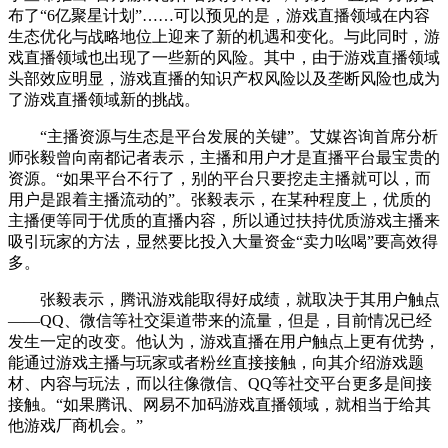
布了“6亿聚星计划”……可以预见的是，游戏直播领域在内容
生态优化与战略地位上迎来了新的机遇和变化。与此同时，游
戏直播领域也出现了一些新的风险。其中，由于游戏直播领域
头部效应明显，游戏直播的知识产权风险以及垄断风险也成为
了游戏直播领域新的挑战。
“主播资源与生态是平台发展的关键”。艾媒咨询首席分析
师张毅曾向南都记者表示，主播和用户才是直播平台最宝贵的
资源。“如果平台不行了，别的平台只要挖走主播就可以，而
用户是跟着主播流动的”。张毅表示，在某种程度上，优质的
主播便等同于优质的直播内容，所以通过扶持优质游戏主播来
吸引玩家的方法，显然要比投入大量资金“卖力吆喝”要高效得
多。
张毅表示，腾讯游戏能取得好成绩，就取决于其用户触点
——QQ、微信等社交渠道带来的流量，但是，目前情况已经
发生一定的改变。他认为，游戏直播在用户触点上更有优势，
能通过游戏主播与玩家或者粉丝直接接触，向其介绍游戏题
材、内容与玩法，而以往像微信、QQ等社交平台更多是间接
接触。“如果腾讯、网易不加码游戏直播领域，就相当于给其
他游戏厂商机会。”