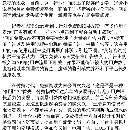
忽视的现象。目前，这一行业也涌现出了以连尚文学、米读小
说等为首的免费阅读平台。而除了这些新兴创业公司外，网文
阅读领域的龙头阅文集团、掌阅等也在布局免费阅读。
记者在APP Store看到，针对免费阅读类APP，有多位用户
表示“广告有点多，一不小心点击到了就会自动下载软件。”
“网文免费APP不可避免要带给用户大量的广告内容，包括开
屏广告以及使用过程中出现的横幅广告、中插广告等，这在用
户的app使用过程中会打断用户体验，引起不满。”艾媒咨询分
析师王清霖认为，网文免费App主要依靠广告收入，广告主的
投入与APP的用户流量正相关，如果不能保证较大的用户数，
也就难以拿到理想的资金，这样的盈利模式并不利于平台长久
健康发展。
在付费时代，免费阅读为何会再次兴起？这是否是一种
“倒退”？“首先，付费模式经过几年的发展开始出现了用户增
长乏力的状况，特别是付费内容相似度较高、并且有部分内容
质量较差，无法直接激起消费者的购买欲。”王清霖向信息时
报记者表示，不能单纯从付费、免费的形式来判断商业模式的
倒退。“对于企业或平台而言，免费模式一方面可以开拓对价
格敏感的下沉市场，提高用户流量；另一方面，平台本身也开
发了新的变现模式，例如会员制、电商广告、KOL打赏等。”