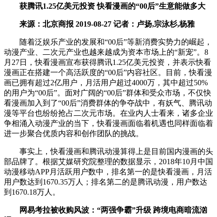
获腾讯1.25亿美元投资 快看漫画的“00后”生意能做多大
来源：北京商报 2019-08-27 记者：卢扬,宗泳杉,杨雅
随着泛娱乐产业的发展和“00后”等新消费实势力的崛起，
动漫产业、二次元产业也越来越成为资本市场上的“新宠”。8
月27日，快看漫画宣布获得腾讯1.25亿美元投资，并表示快看
漫画正在搭建一个高活跃度的“00后”内容社区。目前，快看漫
画已拥有超过2亿用户，月活用户超过4000万，其中超过50%
的用户为“00后”。面对广阔的“00后”群体和受众市场，不仅快
看漫画加入到了“00后”消费群体的争夺战中，有妖气、腾讯动
漫等平台也纷纷抢占二次元市场。在业内人士看来，诸多企业
争相涌入动漫产业的当下，快看漫画面临着机遇也同样面临着
进一步聚合优质内容和创作团队的挑战。
事实上，快看漫画和腾讯动漫算得上是目前国内漫画的头
部品牌了。根据艾媒研究院整理的数据显示，2018年10月中国
动漫移动APP月活跃用户数中，排名第一的是快看漫画，月活
用户数达到1670.35万人；排名第二的是腾讯动漫，用户数达
到1670.18万人。
网易考拉被收购风波：“两强争霸”升级 跨境电商暗流汹