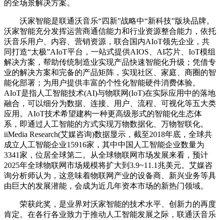
的全场景解决方案。
沃家智能是联通沃音乐“四新”战略中“新科技”版块品牌。
沃家智能充分发挥运营商通信能力和行业资源整合能力，依托
沃音乐用户、内容、营销资源，联合国内AIoT领先企业，共
同打造“太极”AIoT平台，一站式提供AIOS、AI芯片、IoT模组
解决方案，帮助传统制造业实现产品快速智能化升级；凭借专
业的解决方案和完备的产品矩阵，实现社区、家庭、商圈的智
能化部署；为用户提供丰富的个性化智能硬件消费体验。
AIoT是指人工智能技术(AI)与物联网(IoT)在实际应用中的落地
融合，可以细分为数据、连接、用户、流程、可视化等五大类
应用。AIoT技术希望建构一种更高级形式的智能化生态体
系，即通过人工智能的方式实现万物数据化、万物智联化。
iiMedia Research(艾媒咨询)数据显示，截至2018年底，全球共
成立人工智能企业15916家，其中中国人工智能企业数量为
3341家，位居全球第二。从全球物联网市场发展来看，预计
2025年全球物联网市场规模将扩大到3.9~11.1兆美元。艾媒咨
询分析师认为，这意味着物联网产业的设备商、新兴业务等具
由巨大的发展潜能，会成为近几年资本市场的新热门领域。
荣获此奖，是业界对沃家智能的技术水平、创新力的再度
肯定。在各行各业致力于推动人工智能发展之际，联通沃音乐