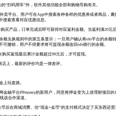
的“扫码用车”外，软件其他功能全部和购物导购有关。
外卖平台。用户可在App中搜索各种各样的优惠券或者商品，囊
p中搜索查看对应优惠信息。
领券购买产品，订单完成后即可获得对应返利金额。当返利满20
兑换规则中的第五条显示：一旦用户确认将ofo平台的余额转移
不可撤销，用户不得要求将可提现余额改回ofo骑行的余额。
购买返现最后累计金额超过99元后，才可提现。
店上，最新的评价均是一律差评。
金上玩套路。
联网金融平台PPmoney的新用户，同意将押金变为上述理财项目
下线该合作渠道。
为金币后在商城消费。但“现金+金币”的支付模式决定了买东西还