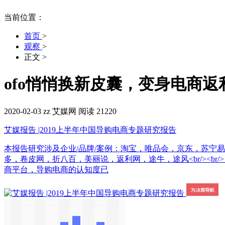
当前位置：
首页
>
观察
>
正文
>
ofo悄悄换新皮囊，变身电商
2020-02-03
zz
艾媒网
阅读 21220
艾媒报告 |2019上半年中国导购电商专题研究报告
本报告研究涉及企业/品牌/案例：淘宝，唯品会，京东，苏宁
多，卷皮网，折八百，美丽说，返利网，途牛，途风<br/><br/> 
商平台，导购电商的认知度已