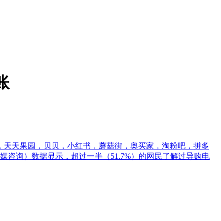
账
子，天天果园，贝贝，小红书，蘑菇街，奥买家，淘粉吧，拼多
rch（艾媒咨询）数据显示，超过一半（51.7%）的网民了解过导购电