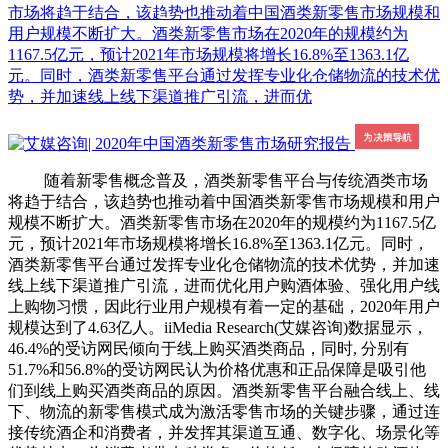
市场将趋于结合，该趋势也推动着中国酒类新零售市场规模和
用户规模不断扩大。酒类新零售市场在2020年的规模约为
1167.5亿元，预计2021年市场规模将增长16.8%至1363.1亿
元。同时，酒类新零售平台通过发挥专业化仓储物流的技术优
势，并加速线上线下渠道推广引流，进而优
随着新零售概念普及，酒类新零售平台与传统酒类市场
将趋于结合，该趋势也推动着中国酒类新零售市场规模和用户
规模不断扩大。酒类新零售市场在2020年的规模约为1167.5亿
元，预计2021年市场规模将增长16.8%至1363.1亿元。同时，
酒类新零售平台通过发挥专业化仓储物流的技术优势，并加速
线上线下渠道推广引流，进而优化用户购酒体验、强化用户线
上购物习惯，因此行业用户规模有着一定的基础，2020年用户
规模达到了4.63亿人。iiMedia Research(艾媒咨询)数据显示，
46.4%的受访网民倾向于线上购买酒类商品，同时, 分别有
51.7%和56.8%的受访网民认为价格优惠和正品保障是吸引他
们到线上购买酒类商品的原因。酒类新零售平台融合线上、线
下、物流的新零售模式成为激活零售市场的关键步骤，通过连
接传统酒企和消费者，并发挥其渠道互通、数字化、场景化等