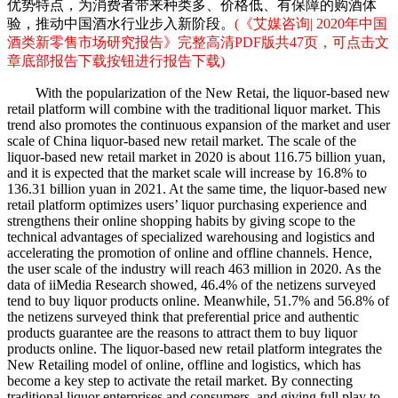
优势特点，为消费者带来种类多、价格低、有保障的购酒体
验，推动中国酒水行业步入新阶段。
(《艾媒咨询| 2020年中国
酒类新零售市场研究报告》完整高清PDF版共47页，可点击文
章底部报告下载按钮进行报告下载)
With the popularization of the New Retai, the liquor-based new
retail platform will combine with the traditional liquor market. This
trend also promotes the continuous expansion of the market and user
scale of China liquor-based new retail market. The scale of the
liquor-based new retail market in 2020 is about 116.75 billion yuan,
and it is expected that the market scale will increase by 16.8% to
136.31 billion yuan in 2021. At the same time, the liquor-based new
retail platform optimizes users’ liquor purchasing experience and
strengthens their online shopping habits by giving scope to the
technical advantages of specialized warehousing and logistics and
accelerating the promotion of online and offline channels. Hence,
the user scale of the industry will reach 463 million in 2020. As the
data of iiMedia Research showed, 46.4% of the netizens surveyed
tend to buy liquor products online. Meanwhile, 51.7% and 56.8% of
the netizens surveyed think that preferential price and authentic
products guarantee are the reasons to attract them to buy liquor
products online. The liquor-based new retail platform integrates the
New Retailing model of online, offline and logistics, which has
become a key step to activate the retail market. By connecting
traditional liquor enterprises and consumers, and giving full play to