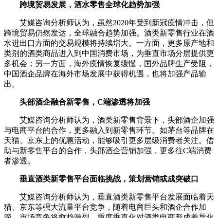
跨境贸易发展，酒水零售全球化趋势加强
艾媒咨询分析师认为，虽然2020年受到新冠疫情冲击，但
跨境贸易仍然发达，全球融合趋势加强。酒类新零售行业在酒
水进出口方面的交易规模将持续增大。一方面，更多原产地和
类别的酒类商品进入到中国消费市场，为垂直市场分层提供更
多机会；另一方面，海外疫情恢复缓慢，国外品牌生产受阻，
中国酒企品牌在海外市场发展中获得机遇，也将加强产品输
出。
头部酒企融合新零售，C端渗透将加强
艾媒咨询分析师认为，酒类新零售背景下，头部酒企加强
与电商平台的合作，更多融入到新零售环节。如茅台等品牌在
天猫、京东上的优惠活动，能够吸引更多层级消费者关注。借
助与新零售平台的合作，头部酒企营销加强，更多往C端消费
者渗透。
垂直酒类新零售平台面临挑战，策划营销或成突破口
艾媒咨询分析师认为，垂直酒类新零售平台发展面临着天
猫、京东等强大流量平台竞争，随着电商巨头和酒企合作加
深，市场竞争将愈趋激烈。重度垂直化对酒类电商形成差异化