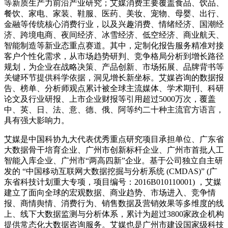
等新质生产力前沿产业研究；艾媒消费主要覆盖食品、饮品、
餐饮、家电、家装、鞋服、医药、美妆、宠物、母婴、出行、
金融等传统核心消费行业，以及兴趣消费、情绪经济、国潮经
济、跨境电商、夜间经济、冰雪经济、低空经济、商业航天、
智能制造等新业态重点赛道。其中，定制化报告服务精准对接
客户个性化需求，从市场趋势研判、竞争格局分析到增长路径
规划，为企业在战略决策、产品创新、市场拓展、品牌背书等
关键环节提供科学依据，洞见增长新坐标。艾媒咨询的数据报
告、榜单、分析师观点累计被全球主流媒体、学术期刊、科研
论文及行业研报、上市企业财报等引用超过5000万次，覆盖
中、英、日、法、意、德、俄、阿等约二十种主流官方语言，
具有强大影响力。
艾媒是中国科协九大代表优秀重点研究项目承担单位、广东省
大数据骨干培育企业、广州市创新标杆企业、广州市首批人工
智能入库企业、广州市“两高四新”企业。基于公司独立自主研
发的 “中国移动互联网大数据挖掘与分析系统 (CMDAS)” (广
东省科技计划重大专项，项目编号：2016B010110001) ，艾媒
建立了面向全球的宏观数据、商业趋势、市场进入、竞争情
报、商情舆情、消费行为、销售数据及营销效果等多维度的线
上、线下大数据监测与分析体系，累计为超过3800家政企机构
提供常态化大数据咨询服务。艾媒也是广州市建设国家级科技