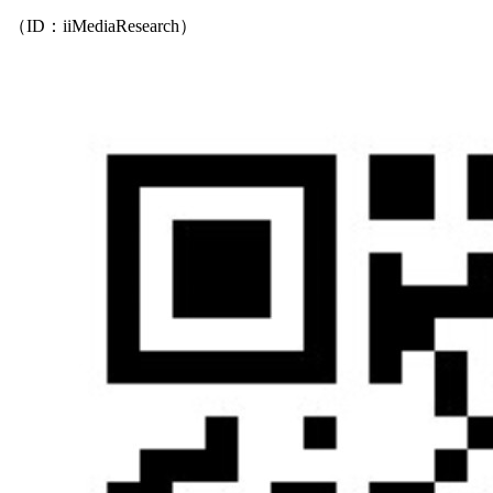
（ID：iiMediaResearch）