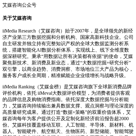
艾媒咨询公众号
关于艾媒咨询
iiMedia Research（艾媒咨询）始于2007年，是全球领先的新经
济产业第三方数据挖掘和分析机构、国家高新科技企业。公司
自主研发并独立持有完整知识产权的全球大数据监测分析系
统，搭建智能化AI数据分析体系，实现线上、线下全维度数
据深耕研究。秉承“用数据让所有决策都有依据”的使命，艾媒
聚焦新技术、新消费及新业态，通过“大数据挖掘+研究分析”
双引擎，以商业趋势、消费洞察、市场地位三大产品为核心，
服务客户成长全周期，精准赋能企业业绩增长与战略升级。
iiMedia Ranking（艾媒金榜）是艾媒咨询旗下全球新消费品牌
评价机构，依托 iiMeval大数据评价模型，为消费者提供客观
的品牌信息及购物消费指南。依托深度大数据挖掘与分析能
力，艾媒咨询持续输出兼具数据支撑、观点洞察与理论深度的
高质量研究成果。通过打造“数据+策略”的双重价值体系，艾
媒咨询每年为客户提供公开及定制化新经济前沿报告超2000
份。艾媒科技覆盖移动互联、人工智能、半导体、新材料、机
器人、智能硬件、航空航天、生物医药、新型储能、智能驾驶