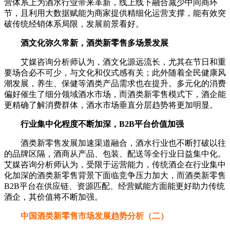
营体系上为酒水行业带来革新，线上线下融合减少中间商环
节，且利用大数据赋能为商家提供精细化运营支撑，能有效突
破传统经销体系局限，发展前景看好。
酒文化弥久常新，酒类新零售多场景发展
艾媒咨询分析师认为，酒文化源远流长，尤其在节日和重
要场合必不可少，与文化和仪式感有关；此外随着全民健康风
潮发展，养生、保健等酒类产品需求也在提升。多元化的消费
偏好催生了细分领域酒水市场，而酒类新零售模式下，酒企能
更精确了解消费群体，酒水市场垂直分层趋势将更加明显。
行业集中化程度不断加深，B2B平台价值加强
酒类新零售发展加速渠道融合，酒水行业也不断打破以往
的品牌区隔，酒商从产品、包装、配送等全行业日益集中化。
艾媒咨询分析师认为，受限于运营能力，传统酒企在行业集中
化加深的酒类新零售背景下面临竞争压力加大，而酒类新零售
B2B平台在供应链、资源匹配、经营赋能方面能更好助力传统
酒企，其价值将不断加强。
中国酒类新零售市场发展趋势分析（二）