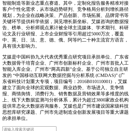
智能制造等新业态重点赛道。其中，定制化报告服务精准对接
客户个性化需求，从市场趋势研判、竞争格局分析到增长路径
规划，为企业在战略决策、产品创新、市场拓展、品牌背书等
关键环节提供科学依据，洞见增长新坐标。艾媒咨询的数据报
告、榜单、分析师观点累计被全球主流媒体、学术期刊、科研
论文及行业研报、上市企业财报等引用超过5000万次，覆盖
中、英、日、法、意、德、俄、阿等约二十种主流官方语言，
具有强大影响力。
艾媒是中国科协九大代表优秀重点研究项目承担单位、广东省
大数据骨干培育企业、广州市创新标杆企业、广州市首批人工
智能入库企业、广州市“两高四新”企业。基于公司独立自主研
发的 “中国移动互联网大数据挖掘与分析系统 (CMDAS)” (广
东省科技计划重大专项，项目编号：2016B010110001) ，艾媒
建立了面向全球的宏观数据、商业趋势、市场进入、竞争情
报、商情舆情、消费行为、销售数据及营销效果等多维度的线
上、线下大数据监测与分析体系，累计为超过3800家政企机构
提供常态化大数据咨询服务。艾媒也是广州市建设国家级科技
思想库研究课题、广州市先进制造业创新发展项目等重大课题
的承担单位。