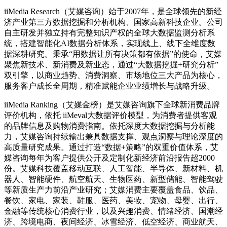
iiMedia Research（艾媒咨询）始于2007年，是全球领先的新经
济产业第三方数据挖掘和分析机构、国家高新科技企业。公司
自主研发并独立持有完整知识产权的全球大数据监测分析系
统，搭建智能化AI数据分析体系，实现线上、线下全维度数
据深耕研究。秉承“用数据让所有决策都有依据”的使命，艾媒
聚焦新技术、新消费及新业态，通过“大数据挖掘+研究分析”
双引擎，以商业趋势、消费洞察、市场地位三大产品为核心，
服务客户成长全周期，精准赋能企业业绩增长与战略升级。
iiMedia Ranking（艾媒金榜）是艾媒咨询旗下全球新消费品牌
评价机构，依托 iiMeval大数据评价模型，为消费者提供客观
的品牌信息及购物消费指南。依托深度大数据挖掘与分析能
力，艾媒咨询持续输出兼具数据支撑、观点洞察与理论深度的
高质量研究成果。通过打造“数据+策略”的双重价值体系，艾
媒咨询每年为客户提供公开及定制化新经济前沿报告超2000
份。艾媒科技覆盖移动互联、人工智能、半导体、新材料、机
器人、智能硬件、航空航天、生物医药、新型储能、智能驾驶
等新质生产力前沿产业研究；艾媒消费主要覆盖食品、饮品、
餐饮、家电、家装、鞋服、医药、美妆、宠物、母婴、出行、
金融等传统核心消费行业，以及兴趣消费、情绪经济、国潮经
济、跨境电商、夜间经济、冰雪经济、低空经济、商业航天、