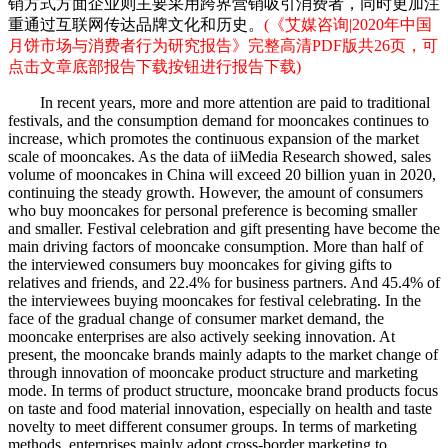
销方式方面企业则主要采用跨界营销吸引消费者，同时更加注
重通过互联网传达品牌文化和历史。
(《艾媒咨询|2020年中国
月饼市场与消费者行为研究报告》完整高清PDF版共26页，可
点击文章底部报告下载按钮进行报告下载)
In recent years, more and more attention are paid to traditional
festivals, and the consumption demand for mooncakes continues to
increase, which promotes the continuous expansion of the market
scale of mooncakes. As the data of iiMedia Research showed, sales
volume of mooncakes in China will exceed 20 billion yuan in 2020,
continuing the steady growth. However, the amount of consumers
who buy mooncakes for personal preference is becoming smaller
and smaller. Festival celebration and gift presenting have become the
main driving factors of mooncake consumption. More than half of
the interviewed consumers buy mooncakes for giving gifts to
relatives and friends, and 22.4% for business partners. And 45.4% of
the interviewees buying mooncakes for festival celebrating. In the
face of the gradual change of consumer market demand, the
mooncake enterprises are also actively seeking innovation. At
present, the mooncake brands mainly adapts to the market change of
through innovation of mooncake product structure and marketing
mode. In terms of product structure, mooncake brand products focus
on taste and food material innovation, especially on health and taste
novelty to meet different consumer groups. In terms of marketing
methods, enterprises mainly adopt cross-border marketing to