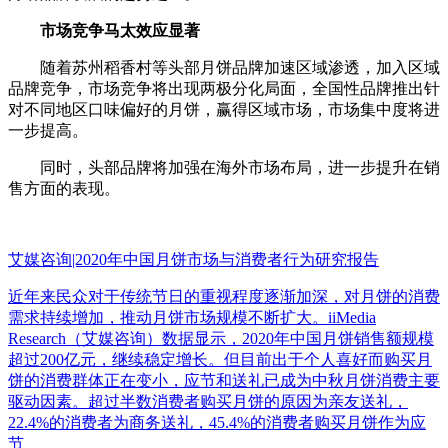
市场竞争马太效应显著
随着苏州稻香村等头部月饼品牌加速区域渗透，加入区域
品牌竞争，市场竞争将出现两极分化局面，全国性品牌推出针
对不同地区口味偏好的月饼，赢得区域市场，市场集中度将进
一步提高。
同时，头部品牌将加强在海外市场布局，进一步提升在销
售方面的表现。
艾媒咨询|2020年中国月饼市场与消费者行为研究报告
近年来民众对于传统节日的重视程度逐渐加深，对月饼的消费
需求持续增加，推动月饼市场规模不断扩大。iiMedia
Research（艾媒咨询）数据显示，2020年中国月饼销售额规模
超过200亿元，继续稳定增长。但目前出于个人喜好而购买月
饼的消费群体正在变小，应节和送礼已成为中秋月饼消费主要
驱动因素。超过半数消费者购买月饼的原因为亲友送礼，
22.4%的消费者为商务送礼，45.4%的消费者购买月饼作为应
节