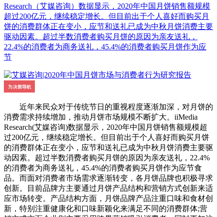
Research（艾媒咨询）数据显示，2020年中国月饼销售额规模
超过200亿元，继续稳定增长。但目前出于个人喜好而购买月
饼的消费群体正在变小，应节和送礼已成为中秋月饼消费主要
驱动因素。超过半数消费者购买月饼的原因为亲友送礼，
22.4%的消费者为商务送礼，45.4%的消费者购买月饼作为应
节
近年来民众对于传统节日的重视程度逐渐加深，对月饼的
消费需求持续增加，推动月饼市场规模不断扩大。iiMedia
Research(艾媒咨询)数据显示，2020年中国月饼销售额规模超
过200亿元，继续稳定增长。但目前出于个人喜好而购买月饼
的消费群体正在变小，应节和送礼已成为中秋月饼消费主要驱
动因素。超过半数消费者购买月饼的原因为亲友送礼，22.4%
的消费者为商务送礼，45.4%的消费者购买月饼作为应节食
品。而面对消费者市场需求逐渐转变，各月饼品牌也积极寻求
创新。目前品牌方主要通过月饼产品结构和营销方式创新来适
应市场转变。产品结构方面，月饼品牌产品注重口味和食材创
新，特别注重健康化和口味新颖化来满足不同的消费群体;营