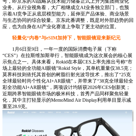
号，即京东的AI战略从技术能力储备正式上升为集团商业化
业务。从行业视角看，大厂相继成立AI业务独立部门，也预
示着AI竞争正从底层模型能力，延伸至产品体验、商业场景
与生态协同的综合较量。京东此番调整，既是对外部趋势的回
应，也为自身在AI产业化赛道上争取了更主动的位置。
轻量化“内卷”与eSIM加持下，智能眼镜迎来新纪元
1月6日至9日，一年一度的国际消费电子展（下称
“CES”）在拉斯维加斯举行，智能眼镜成为这次展会的核心展
示焦点之一。具体来看，Rokid在本届CES上率先推出号称“市
场上最轻的全功能AI眼镜”Rokid Style，其单机重量仅38.5克；
莫界科技则依托其首创的树脂衍射光波导技术，推出了“25克
全球最轻时尚个性化AI+AR眼镜”，并带来了“38克全球最轻全
彩全功能AI+AR眼镜”，两项设计均斩获2026年CES创新奖；
近期跨界智能眼镜市场的极米科技，首秀产品同样聚焦轻量
化，其中主打轻显示的MemoMind Air Display利用单目显示减
重至28.9克。