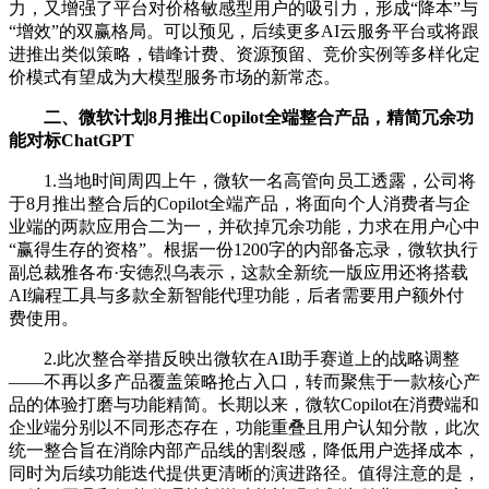
力，又增强了平台对价格敏感型用户的吸引力，形成“降本”与
“增效”的双赢格局。可以预见，后续更多AI云服务平台或将跟
进推出类似策略，错峰计费、资源预留、竞价实例等多样化定
价模式有望成为大模型服务市场的新常态。
二、微软计划8月推出Copilot全端整合产品，精简冗余功
能对标ChatGPT
1.当地时间周四上午，微软一名高管向员工透露，公司将
于8月推出整合后的Copilot全端产品，将面向个人消费者与企
业端的两款应用合二为一，并砍掉冗余功能，力求在用户心中
“赢得生存的资格”。根据一份1200字的内部备忘录，微软执行
副总裁雅各布·安德烈乌表示，这款全新统一版应用还将搭载
AI编程工具与多款全新智能代理功能，后者需要用户额外付
费使用。
2.此次整合举措反映出微软在AI助手赛道上的战略调整
——不再以多产品覆盖策略抢占入口，转而聚焦于一款核心产
品的体验打磨与功能精简。长期以来，微软Copilot在消费端和
企业端分别以不同形态存在，功能重叠且用户认知分散，此次
统一整合旨在消除内部产品线的割裂感，降低用户选择成本，
同时为后续功能迭代提供更清晰的演进路径。值得注意的是，