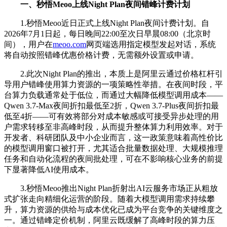
一、秒悟Meoo上线Night Plan夜间错峰计费计划
1.秒悟Meoo近日正式上线Night Plan夜间计费计划。自
2026年7月1日起，每日晚间22:00至次日早晨08:00（北京时
间），用户在
meoo.com
网页端选用指定模型发起对话，系统
将自动按照错峰优惠价格计费，无需额外设置或申请。
2.此次Night Plan的推出，本质上是阿里云通过价格杠杆引
导用户错峰使用算力资源的一项策略性举措。在夜间时段，平
台算力负载通常处于低位，而通过大幅降低模型调用成本——
Qwen 3.7-Max夜间折扣最低至2折，Qwen 3.7-Plus夜间折扣最
低至4折——可有效将部分对成本敏感或可接受异步处理的用
户需求转移至非高峰时段，从而提升整体算力利用效率。对于
开发者、科研团队及中小企业而言，这一政策意味着高性价比
的模型调用窗口被打开，尤其适合批量数据处理、大规模推理
任务和自动化流程的夜间批处理，可在不影响核心业务的前提
下显著降低AI使用成本。
3.秒悟Meoo推出Night Plan折射出AI云服务市场正从粗放
式扩张走向精细化运营的阶段。随着大模型调用需求持续攀
升，算力资源的供给与成本优化已成为平台竞争的关键维度之
一。通过错峰定价机制，阿里云既缓解了高峰时段的算力压