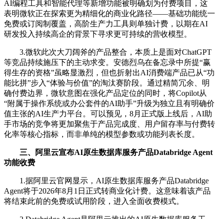
AI编程工具和智能代理等新增功能被明确划为付费项目，这
表明微软正在探索更为精细化的商业化路径——基础功能统一
免费或订阅制覆盖，高阶生产力工具则单独计费，以期在AI
研发投入持续高企的背景下寻求更可持续的营收模型。
3.微软此次大刀阔斧的产品整合，本质上是面对ChatGPT
等竞品持续施压下的主动求变。安德烈乌在备忘录中所提“赢
得生存的资格”虽略显激烈，但也折射出AI消费端产品已从“功
能比拼”步入“体验与价值”的淘汰赛阶段。通过精简冗余、明
确付费边界，微软意图在强化产品定位的同时，将Copilot从
“附属于操作系统或办公套件的AI助手”升级为独立且有明确价
值主张的AI生产力平台。可以预见，8月正式版上线后，AI助
手市场的竞争将更加聚焦于产品完成度、用户留存率与付费转
化率等核心指标，而非单纯的模型参数或功能列表长度。
三、阿里云宣布AI原生数据库服务产品Databridge Agent
功能收费
1.据阿里云官网显示，AI原生数据库服务产品Databridge
Agent将于2026年8月1日正式转商业化计费。这意味着该产品
将结束此前的免费或试用阶段，进入全面收费模式。