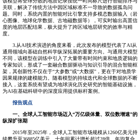
该模型将全球分散的地质记录按统一时间标尺进行智能排序与
关联，解决了传统方法中因区域标准不一导致的数据孤岛问
题。同时，系统内置的智能对比引擎支持多模态数据输入（岩
心图像、地球化学数据、古地磁数据等），可实时输出高置信
度的地层匹配结果，极大提升了跨区域地层研究的效率与精
度。
3.从AI技术演进的角度来看，此次发布的模型代表了AI从
通用领域向基础自然科学纵深拓展的重要方向。与通用大模型
不同，该模型在训练中引入了大量带有时间约束和地质逻辑的
专家知识，形成了一套融合数据驱动与知识引导的混合智能框
架，其创新性不仅在于“大参数”或“大数据”，更在于对地质学
因果规律的建模能力。随着模型的持续迭代和全球数据的不断
接入，这套系统有望成为地球演化历史研究的智能基础设施，
为AI在基础科研中的深度应用提供标杆案例。
报告观点
一、全球人工智能市场迈入“万亿级体量、双位数增速”的
纵深扩张期
2015年至2025年，全球人工智能市场规模从1260亿美元持
续攀升至36885亿美元，十年间累计增长超过28倍，年均复合