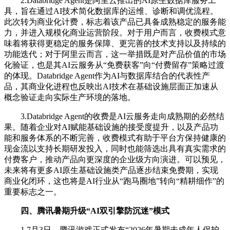
2.Databridge Agent是阿里云推出的AI原生数据库服务工
具，旨在通过AI技术简化数据库的运维、诊断和调优流程。
此次转为商业化计费，标志着该产品已具备成熟稳定的服务能
力，并进入规模化商业运营阶段。对于用户而言，收费模式意
味着将获得更稳定的服务保障、更完善的技术支持以及持续的
功能迭代；对于阿里云而言，这一举措既是对产品价值的市场
化验证，也是其AI云服务从“免费获客”向“付费留存”策略过渡
的体现。Databridge Agent作为AI与数据库结合的代表性产
品，其商业化进程也反映出AI技术在基础设施层面正加速从
概念验证走向实际生产环境的落地。
3.Databridge Agent的收费是AI云服务走向成熟期的必然结
果。随着企业对AI赋能基础设施的接受度提升，以及产品功
能和服务体系的不断完善，收费模式有助于平台方保持健康的
现金流以支持长期研发投入，同时也能筛选出具有真实需求的
付费客户，推动产品向更深度的企业级方向演进。可以预见，
未来将有更多AI原生基础设施类产品逐步结束免费期，实现
商业化闭环，这也将是AI行业从“跑马圈地”转向“精耕细作”的
重要标志之一。
四、腾讯暑期升级“AI双引擎防沉迷”模式
1.7月3日，腾讯游戏正式发布“2026年暑期未成年人保护