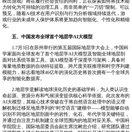
映出游戏厂商在履行社会责任的同时，正在探索如何将技术能
力转化为可持续的治理工具，而非简单的“一刀切”限制。可以
预见，随着AI技术在用户识别与行为分析领域持续迭代，游
戏行业的未成年人保护体系将更加趋向智能化、个性化和精细
化。
五、中国发布全球首个地层学AI大模型
1.7月3日在苏州举行的第五届国际地层学大会上，中国科
学家面向全球发布了首个地层学AI大模型及智能全球地层剖
面对比系统等新工具。该AI模型基于深度学习架构，具备对
海量地质数据的自动特征提取、跨尺度关联推理和时空序列建
模能力，标志着地球46亿年的演化历史将首次拥有一个全球共
享的智能化数据库。
2.地层学是解读地球演化历史的基础学科，为人类认识生
命起源、资源分布和气候演变提供核心科学依据。此次发布的
AI大模型，其核心技术突破在于将自然语言处理中的语义理
解机制迁移至地质序列的“时空语言”建模中——模型能够自动
识别不同地区地层剖面中的岩性、化石、年代学等关键特征，
并通过自注意力机制建立全球范围内的地层对应关系。中国科
学院院士、国际地层委员会副主席沈树忠介绍，研究团队通过