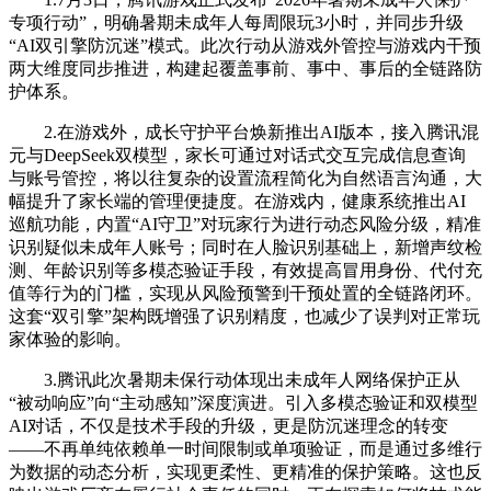
专项行动”，明确暑期未成年人每周限玩3小时，并同步升级
“AI双引擎防沉迷”模式。此次行动从游戏外管控与游戏内干预
两大维度同步推进，构建起覆盖事前、事中、事后的全链路防
护体系。
2.在游戏外，成长守护平台焕新推出AI版本，接入腾讯混
元与DeepSeek双模型，家长可通过对话式交互完成信息查询
与账号管控，将以往复杂的设置流程简化为自然语言沟通，大
幅提升了家长端的管理便捷度。在游戏内，健康系统推出AI
巡航功能，内置“AI守卫”对玩家行为进行动态风险分级，精准
识别疑似未成年人账号；同时在人脸识别基础上，新增声纹检
测、年龄识别等多模态验证手段，有效提高冒用身份、代付充
值等行为的门槛，实现从风险预警到干预处置的全链路闭环。
这套“双引擎”架构既增强了识别精度，也减少了误判对正常玩
家体验的影响。
3.腾讯此次暑期未保行动体现出未成年人网络保护正从
“被动响应”向“主动感知”深度演进。引入多模态验证和双模型
AI对话，不仅是技术手段的升级，更是防沉迷理念的转变
——不再单纯依赖单一时间限制或单项验证，而是通过多维行
为数据的动态分析，实现更柔性、更精准的保护策略。这也反