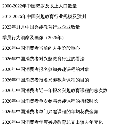
2000-2022年中国65岁及以上人口数量
2013-2026年中国兴趣教育行业规模及预测
2023年11月中国兴趣教育行业企业数量
学员行为洞察及画像（2026年）
2026年中国消费者当前的人生阶段重心
2026年中国消费者对兴趣教育行业的看法
2026年中国消费者报名参加兴趣课程的对象
2026年中国消费者报名兴趣教育课程的目的
2026年中国消费者近一年报名兴趣教育课程的总次数
2026年中国消费者单次参与兴趣课程的持续时长
2026年中国消费者单门兴趣课程的年均花费金额
2026年中国消费者年度兴趣教育总支出较去年变化