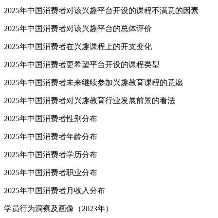
2025年中国消费者对该兴趣平台开设的课程不满意的因素
2025年中国消费者对该兴趣平台的总体评价
2025年中国消费者在兴趣课程上的开支变化
2025年中国消费者更希望平台开设的课程类型
2025年中国消费者未来继续参加兴趣教育课程的意愿
2025年中国消费者对兴趣教育行业发展前景的看法
2025年中国消费者性别分布
2025年中国消费者年龄分布
2025年中国消费者学历分布
2025年中国消费者职业分布
2025年中国消费者月收入分布
学员行为洞察及画像（2023年）