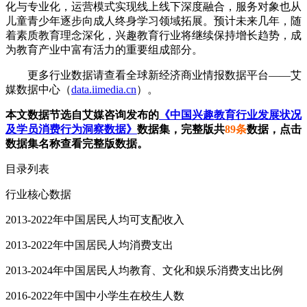
化与专业化，运营模式实现线上线下深度融合，服务对象也从
儿童青少年逐步向成人终身学习领域拓展。预计未来几年，随
着素质教育理念深化，兴趣教育行业将继续保持增长趋势，成
为教育产业中富有活力的重要组成部分。
更多行业数据请查看全球新经济商业情报数据平台——艾
媒数据中心（
data.iimedia.cn
）。
本文数据节选自艾媒咨询发布的
《中国兴趣教育行业发展状况
及学员消费行为洞察数据》
数据集，完整版共
89条
数据，点击
数据集名称查看完整版数据。
目录列表
行业核心数据
2013-2022年中国居民人均可支配收入
2013-2022年中国居民人均消费支出
2013-2024年中国居民人均教育、文化和娱乐消费支出比例
2016-2022年中国中小学生在校生人数