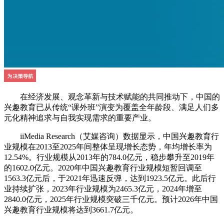
在经济发展、观念革新与技术赋能的共同推动下，中国的
兴趣教育已从传统“课外班”演变为覆盖全年龄段、满足人们多
元化精神追求与自我实现需求的重要产业。
iiMedia Research（艾媒咨询）数据显示，中国兴趣教育行
业规模在2013至2025年间整体呈现增长态势，年均增长率为
12.54%。行业规模从2013年的784.0亿元，稳步攀升至2019年
的1602.0亿元。2020年中国兴趣教育行业规模短暂回调至
1563.3亿元后，于2021年迅速反弹，达到1923.5亿元。此后行
业持续扩张，2023年行业规模为2465.3亿元，2024年增至
2840.0亿元，2025年行业规模突破三千亿元。预计2026年中国
兴趣教育行业规模将达到3661.7亿元。