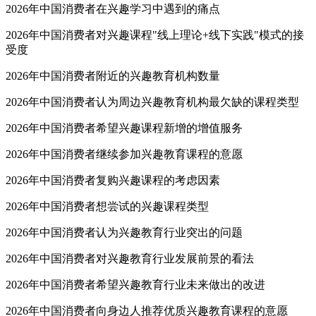
2026年中国消费者在兴趣学习中遇到的痛点
2026年中国消费者对兴趣课程"线上理论+线下实践"模式的接
受度
2026年中国消费者附近的兴趣教育机构数量
2026年中国消费者认为周边兴趣教育机构最欠缺的课程类型
2026年中国消费者希望兴趣课程新增的增值服务
2026年中国消费者继续参加兴趣教育课程的意愿
2026年中国消费者复购兴趣课程的考虑因素
2026年中国消费者想尝试的兴趣课程类型
2026年中国消费者认为兴趣教育行业突出的问题
2026年中国消费者对兴趣教育行业发展前景的看法
2026年中国消费者希望兴趣教育行业未来做出的改进
2026年中国消费者向身边人推荐优质兴趣教育课程的意愿