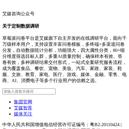
艾媒咨询公众号
关于定制数据调研
草莓派问卷平台是艾媒旗下自主开发的在线调研平台，面向千
万级样本用户，支持设置丰富问卷模板，多终端+多渠道问卷
分发，自动数据统计分析，功能强大，四大属性分类，80+细
分维度筛选目标人群，多重AI质量控制，确保样本有效、答
卷有效，多种调研结果交付形式，一站式全案研究服务流程，
成为覆盖食品、餐饮、宠物、美妆、汽车、家政、家装、鞋
服、文旅、教育、家电、医疗、游戏、媒体、金融、零售、电
商、AI、消费电子等多个行业用户的信赖之选。
集团官网
艾媒智库
媒体关注
中华人民共和国增值电信经营许可证编号：粤B2-20110424
|