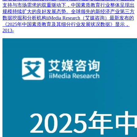
支持与市场需求的双重驱动下，中国素质教育行业整体呈现出
规模持续扩大的良好发展态势。全球领先的新经济产业第三方
数据挖掘和分析机构iiMedia Research（艾媒咨询）最新发布的
《2025年中国素质教育及其细分行业发展状况数据》显示，
2013-