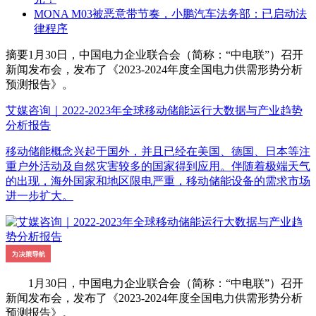
MONA M03被恶意带节奏，小鹏汽车法务部：已启动法
律程序
摘要
1月30日，中国电力企业联合会（简称：“中电联”）召开
新闻发布会，发布了《2023-2024年度全国电力供需形势分析
预测报告》。
艾媒咨询｜2022-2023年全球移动储能运行大数据与产业趋势
分析报告
移动储能概念兴起于国外，并且已经在美国、德国、日本等注
重户外活动及自然灾害较多的国家得到应用。伴随着极端天气
的出现，海外国家和地区限电严重，移动储能设备的需求市场
进一步扩大。
1月30日，中国电力企业联合会（简称：“中电联”）召开
新闻发布会，发布了《2023-2024年度全国电力供需形势分析
预测报告》。