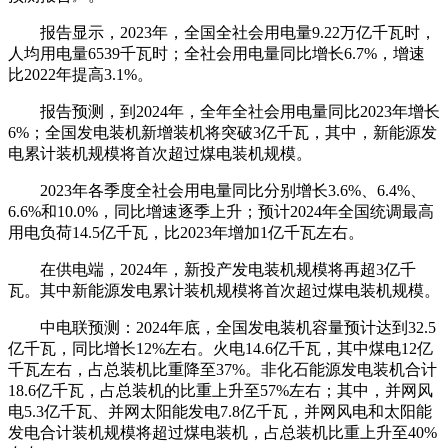
报告显示，2023年，全国全社会用电量9.22万亿千瓦时，
人均用电量6539千瓦时；全社会用电量同比增长6.7%，增速
比2022年提高3.1%。
报告预测，到2024年，全年全社会用电量同比2023年增长
6%；全国发电装机新增装机将突破3亿千瓦，其中，新能源发
电累计装机规模将首次超过煤电装机规模。
2023年各季度全社会用电量同比分别增长3.6%、6.4%、
6.6%和10.0%，同比增速逐季上升；预计2024年全国统调最高
用电负荷14.5亿千瓦，比2023年增加1亿千瓦左右。
在供电端，2024年，新投产发电装机规模将再超3亿千
瓦。其中新能源发电累计装机规模将首次超过煤电装机规模。
中电联预测：2024年底，全国发电装机容量预计达到32.5
亿千瓦，同比增长12%左右。火电14.6亿千瓦，其中煤电12亿
千瓦左右，占总装机比重降至37%。非化石能源发电装机合计
18.6亿千瓦，占总装机的比重上升至57%左右；其中，并网风
电5.3亿千瓦、并网太阳能发电7.8亿千瓦，并网风电和太阳能
发电合计装机规模将超过煤电装机，占总装机比重上升至40%