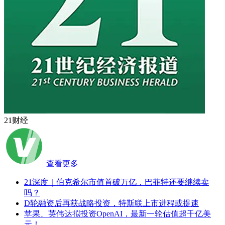
21财经
查看更多
21深度｜伯克希尔市值首破万亿，巴菲特还要继续卖
吗？
D轮融资后再获战略投资，特斯联上市进程或提速
苹果、英伟达拟投资OpenAI，最新一轮估值超千亿美
元！