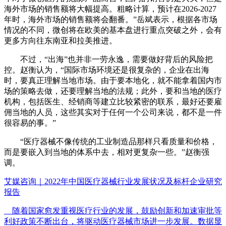
海外市场的销售额将大幅提高。粗略计算，预计在2026-2027
年时，海外市场的销售额将会翻番。”岳斌表示，根据各市场
情况的不同，微创将在欧美的基本盘进行重点突破之外，会有
更多方向往东南亚和拉美推进。
不过，“出海”也并非一劳永逸，需要做好背后的风险把
控。赵衡认为，“国际市场环境还是很复杂的，企业在出海
时，要真正理解当地市场。由于要本地化，就不能拿着国内市
场的策略去做，还要理解当地的法规；此外，要和当地的医疗
机构，包括医生、经销商等建立比较紧密的联系，最好还要雇
佣当地的人员，这些其实对于任何一个公司来说，都不是一件
很容易的事。”
“医疗器械不像传统的工业制造品那样只看质量和价格，
而是要嵌入到当地的体系中去，相对更复杂一些。”赵衡强
调。
艾媒咨询｜2022年中国医疗器械行业发展状况及标杆企业研究
报告
随着国家愈发重视医疗行业的发展，鼓励创新和加速审批等
利好政策不断出台，将驱动医疗器械市场进一步发展。数据显