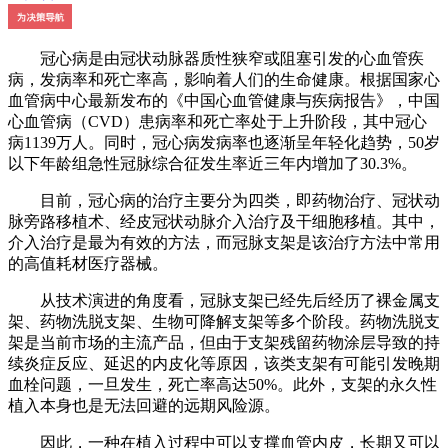
冠心病是由冠状动脉器质性狭窄或阻塞引发的心血管疾
病，发病率和死亡率高，影响着人们的生命健康。根据国家心
血管病中心最新发布的《中国心血管健康与疾病报告》，中国
心血管病（CVD）患病率和死亡率处于上升阶段，其中冠心
病1139万人。同时，冠心病发病率也逐渐呈年轻化趋势，50岁
以下年龄组急性冠脉综合征发生率近三年内增加了30.3%。
目前，冠心病的治疗主要分为四类，即药物治疗、冠状动
脉旁路移植术、经皮冠状动脉介入治疗及干细胞移植。其中，
介入治疗是最为有效的方法，而冠脉支架是该治疗方法中常用
的高值耗材医疗器械。
从技术演进的角度看，冠脉支架已经先后经历了裸金属支
架、药物洗脱支架、生物可降解支架等多个阶段。药物洗脱支
架是当前市场的主流产品，但由于支架残留药物涂层导致的持
续炎症反应、延迟的内皮化等原因，该类支架有可能引发晚期
血栓问题，一旦发生，死亡率高达50%。此外，支架的永久性
植入本身也是无法回避的远期风险源。
因此，一种在植入过程中可以支撑血管内皮，长期又可以