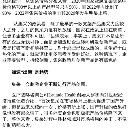
究院梳理，从集采价格分布来看，2020年国家冠脉支架集采中
标价格700元以上的产品型号只占50%，而2022年占比到了
93%，2022年集采价格的重心较2020年发生明显上移。
“从集采的政策看，除了最早的一款支架产品集采力度较
大之外，之后的集采力度有所放缓，国家在政策上也在调整，
让更多企业有利可图。”岳斌表示，事实上，集采并不是让所
有的企业无钱可挣，而是更加激励企业转向研发创新产品，或
者是打破垄断和填补空白，对于那些已经成熟的、竞争趋于白
热化的产品，就应该让更多患者享受到好处。这种情况下，企
业需要转型，持续创新，集采政策对创新产品是有豁免的。
加速“出海”是趋势
集采，会刺激企业不断进行产品创新。
医疗战略咨询公司Latitude Health创始人赵衡向21世纪经
济报道记者介绍，“首次集采在市场格局上极大促进了国产升
级，但是后来又续约一次，价格有所上涨，国产升级的效果好
像也没有那么强了，很多外资企业也积极把产品价格降下来
了。整体来看，集采过程中耗材领域对市场格局的冲击，不像
仿制药那么大。”