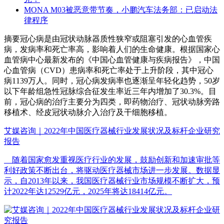
MONA M03被恶意带节奏，小鹏汽车法务部：已启动法
律程序
摘要
冠心病是由冠状动脉器质性狭窄或阻塞引发的心血管疾
病，发病率和死亡率高，影响着人们的生命健康。根据国家心
血管病中心最新发布的《中国心血管健康与疾病报告》，中国
心血管病（CVD）患病率和死亡率处于上升阶段，其中冠心
病1139万人。同时，冠心病发病率也逐渐呈年轻化趋势，50岁
以下年龄组急性冠脉综合征发生率近三年内增加了30.3%。目
前，冠心病的治疗主要分为四类，即药物治疗、冠状动脉旁路
移植术、经皮冠状动脉介入治疗及干细胞移植。
艾媒咨询｜2022年中国医疗器械行业发展状况及标杆企业研究
报告
随着国家愈发重视医疗行业的发展，鼓励创新和加速审批等
利好政策不断出台，将驱动医疗器械市场进一步发展。数据显
示，自2013年以来，我国医疗器械行业市场规模不断扩大，预
计2022年达12529亿元，2025年将达18414亿元。