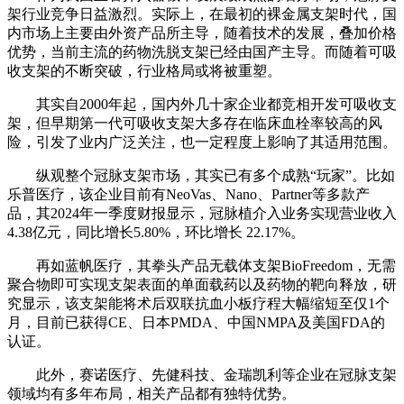
架行业竞争日益激烈。实际上，在最初的裸金属支架时代，国
内市场上主要由外资产品所主导，随着技术的发展，叠加价格
优势，当前主流的药物洗脱支架已经由国产主导。而随着可吸
收支架的不断突破，行业格局或将被重塑。
其实自2000年起，国内外几十家企业都竞相开发可吸收支
架，但早期第一代可吸收支架大多存在临床血栓率较高的风
险，引发了业内广泛关注，也一定程度上影响了其适用范围。
纵观整个冠脉支架市场，其实已有多个成熟“玩家”。比如
乐普医疗，该企业目前有NeoVas、Nano、Partner等多款产
品，其2024年一季度财报显示，冠脉植介入业务实现营业收入
4.38亿元，同比增长5.80%，环比增长 22.17%。
再如蓝帆医疗，其拳头产品无载体支架BioFreedom，无需
聚合物即可实现支架表面的单面载药以及药物的靶向释放，研
究显示，该支架能将术后双联抗血小板疗程大幅缩短至仅1个
月，目前已获得CE、日本PMDA、中国NMPA及美国FDA的
认证。
此外，赛诺医疗、先健科技、金瑞凯利等企业在冠脉支架
领域均有多年布局，相关产品都有独特优势。