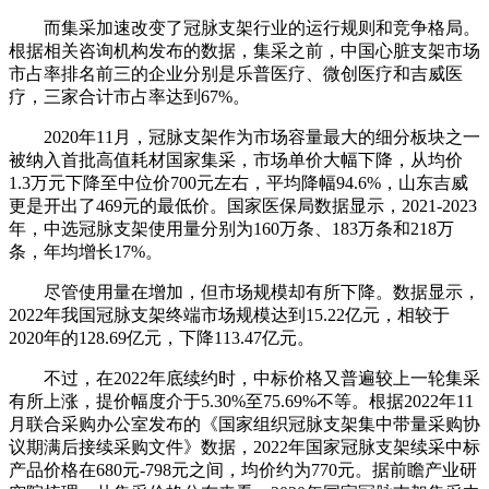
而集采加速改变了冠脉支架行业的运行规则和竞争格局。
根据相关咨询机构发布的数据，集采之前，中国心脏支架市场
市占率排名前三的企业分别是乐普医疗、微创医疗和吉威医
疗，三家合计市占率达到67%。
2020年11月，冠脉支架作为市场容量最大的细分板块之一
被纳入首批高值耗材国家集采，市场单价大幅下降，从均价
1.3万元下降至中位价700元左右，平均降幅94.6%，山东吉威
更是开出了469元的最低价。国家医保局数据显示，2021-2023
年，中选冠脉支架使用量分别为160万条、183万条和218万
条，年均增长17%。
尽管使用量在增加，但市场规模却有所下降。数据显示，
2022年我国冠脉支架终端市场规模达到15.22亿元，相较于
2020年的128.69亿元，下降113.47亿元。
不过，在2022年底续约时，中标价格又普遍较上一轮集采
有所上涨，提价幅度介于5.30%至75.69%不等。根据2022年11
月联合采购办公室发布的《国家组织冠脉支架集中带量采购协
议期满后接续采购文件》数据，2022年国家冠脉支架续采中标
产品价格在680元-798元之间，均价约为770元。据前瞻产业研