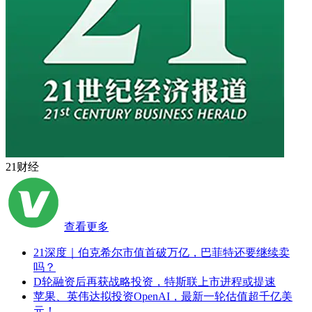
21财经
查看更多
21深度｜伯克希尔市值首破万亿，巴菲特还要继续卖
吗？
D轮融资后再获战略投资，特斯联上市进程或提速
苹果、英伟达拟投资OpenAI，最新一轮估值超千亿美
元！