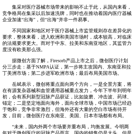
集采对医疗器械市场带来的影响不止于此，从国内来看，
竞争格局在集采以后加速洗牌，同时也在推动着国内医疗器械
企业加速“出海”，但“出海”并非一件易事。
不同国家和地区对于医疗器械上市监管规则存在差异化的
要求，整体来看，进入欧洲和美国市场时，成本较高，对临床
的法规要求更大。而对于中东、拉美和东南亚地区，其监管力
度没有欧美那么强。
据微创方面了解，Firesorb产品上市之后，微创医疗计划
分三步走：基于NMPA认证，第一步将主攻国内、东南亚和拉
丁美洲市场；第二步进军欧洲市场；最后布局美国市场。
岳斌表示，微创将重点面向两个方向，一是全景方案，将
在有源复杂器械和血管通用器械重点发力，今年下半年到明年
初，会有系列新型冠脉产品获证，比如旋磨、冲击波、药球、
锚定；二是坚定地面向海外，面向全球市场，中国市场已经趋
于饱和，竞争非常激烈，但海外还有大量的空白市场有待开
发，目前，微创医疗在东南亚、美国、日本市场都有布局。
“未来，国内外两个市场要并重布局，均衡发展。今明两
年对于微创医疗的冠脉产品而言，国内的销售仍是大头，但是