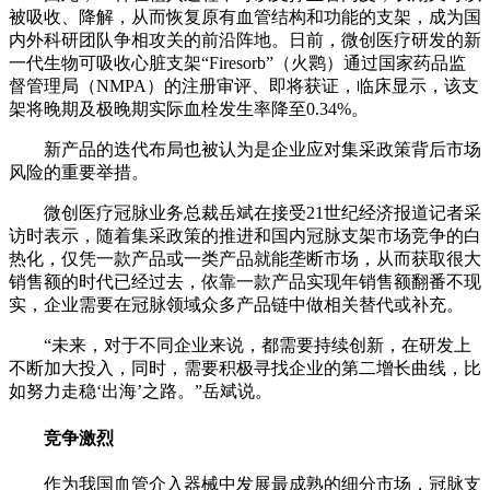
被吸收、降解，从而恢复原有血管结构和功能的支架，成为国
内外科研团队争相攻关的前沿阵地。日前，微创医疗研发的新
一代生物可吸收心脏支架“Firesorb”（火鹮）通过国家药品监
督管理局（NMPA）的注册审评、即将获证，临床显示，该支
架将晚期及极晚期实际血栓发生率降至0.34%。
新产品的迭代布局也被认为是企业应对集采政策背后市场
风险的重要举措。
微创医疗冠脉业务总裁岳斌在接受21世纪经济报道记者采
访时表示，随着集采政策的推进和国内冠脉支架市场竞争的白
热化，仅凭一款产品或一类产品就能垄断市场，从而获取很大
销售额的时代已经过去，依靠一款产品实现年销售额翻番不现
实，企业需要在冠脉领域众多产品链中做相关替代或补充。
“未来，对于不同企业来说，都需要持续创新，在研发上
不断加大投入，同时，需要积极寻找企业的第二增长曲线，比
如努力走稳‘出海’之路。”岳斌说。
竞争激烈
作为我国血管介入器械中发展最成熟的细分市场，冠脉支