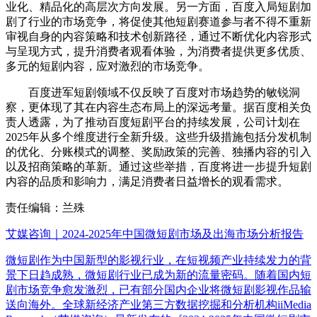
业化、精品化的高层次方向发展。另一方面，百度入局短剧加
剧了行业的市场竞争，将促使其他短剧赛道参与者不得不重新
审视自身的内容策略和技术创新路径，通过不断优化内容形式
与呈现方式，提升消费者观看体验，为消费者提供更多优质、
多元的短剧内容，应对激烈的市场竞争。
百度进军短剧领域不仅反映了百度对市场趋势的敏锐洞
察，更体现了其在内容生态布局上的深远考量。据百度相关负
责人透露，为了推动百度短剧平台的持续发展，公司计划在
2025年从多个维度进行全新升级。这些升级措施包括分发机制
的优化、分账模式的调整、奖励政策的完善、独播内容的引入
以及招商策略的革新。通过这些举措，百度将进一步提升短剧
内容的品质和影响力，满足消费者日益增长的观看需求。
责任编辑：兰殊
艾媒咨询｜2024-2025年中国微短剧市场及出海市场分析报告
微短剧作为中国新型的影视行业，在短视频产业持续发力的背
景下日趋成熟，微短剧行业已成为新的流量密码。随着国内短
剧市场竞争愈发激烈，已有部分国内企业将微短剧影视作品输
送向海外。全球新经济产业第三方数据挖掘和分析机构iiMedia