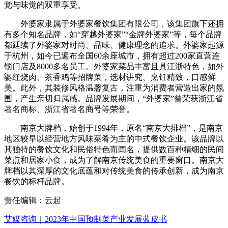
觉与味觉的双重享受。
外婆家隶属于外婆家餐饮集团有限公司，该集团旗下还拥
有多个知名品牌，如“穿越外婆家”“金牌外婆家”等，每个品牌
都延续了外婆家对时尚、品味、健康理念的追求。外婆家起源
于杭州，如今已遍布全国60余座城市，拥有超过200家直营连
锁门店及8000多名员工。外婆家菜品丰富且具江浙特色，如外
婆红烧肉、茶香鸡等招牌菜，选材讲究、烹饪精致，口感鲜
美。此外，其装修风格温馨复古，注重为消费者营造出家的氛
围，产生亲切归属感。品牌发展期间，“外婆家”曾荣获浙江省
著名商标、浙江省著名商号等荣誉。
南京大牌档，始创于1994年，原名“南京大排档”，是南京
地区较早以经营地方风味菜肴为主的中式餐饮企业。该品牌以
其独特的餐饮文化和民俗特色而闻名，提供数百种精细的民间
菜点和居家小食，成为了解南京传统美食的重要窗口。南京大
牌档以其深厚的文化底蕴和对传统美食的传承创新，成为南京
餐饮的标杆品牌。
责任编辑：云起
艾媒咨询｜2023年中国预制菜产业发展蓝皮书