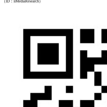
（ID：iiMediaResearch）