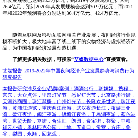
济发展规模已达到18.3万亿元，到2019年发展规模已扩大到
26.4亿元，预计2020年其发展规模会达到30.9万亿元，而2021
年和2022年预测将会分别达到36.4万亿元、42.4万亿元。
随着互联网及移动互联网相关产业发展，夜间经济行业规
模不断扩大，极大地丰富了线上线下的实物经济与虚拟经济产
品，为中国夜间经济发展创造机遇。
了解更多相关数据，可搜索“
艾媒数据中心
”直接查看。
艾媒报告 |2019-2022年中国夜间经济产业发展趋势与消费行为
研究报告
本报告研究涉及企业/品牌/案例：滴滴出行，驴妈妈，携程，
京东，大众点评，里昂灯光节，悉尼灯光节，北京路步行街，
天河路商圈，珠江琶醍，广州灯光节，长隆欢乐世界，珠江夜
游，黄浦江游览，重庆两江夜游，武汉夜游长江，夜游三亚
湾，鹭江夜游，闽江夜游，钱塘江夜游，千岛湖夜游，蓝色港
湾，世贸天阶，簋街，合生汇，朗园，食宝街，荟聚，中粮·
祥云小镇，奥林匹克公园，上地，五道口，常营，方庄，鲁
谷，梨园，永顺，回龙观，