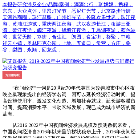
本报告研究涉及企业/品牌/案例：滴滴出行，驴妈妈，携程，
京东，大众点评，里昂灯光节，悉尼灯光节，北京路步行街，
天河路商圈，珠江琶醍，广州灯光节，长隆欢乐世界，珠江夜
游，黄浦江游览，重庆两江夜游，武汉夜游长江，夜游三亚
湾，鹭江夜游，闽江夜游，钱塘江夜游，千岛湖夜游，蓝色港
湾，世贸天阶，簋街，合生汇，朗园，食宝街，荟聚，中粮·
祥云小镇，奥林匹克公园，上地，五道口，常营，方庄，鲁
谷，梨园，永顺，回龙观，
“夜间经济”一词是20世纪70年代英国为改善城市中心区夜
晚空巢现象提出的经济学名词，因可以延长经济活动时间、提
高设施使用率、激发文化创造、增加社会就业、延长游客滞留
时间、提高消费水平、带动区域发展，现已成为城市经济的新
蓝海。
从2016-2022年中国夜间经济发展规模及预测数据来看，
中国夜间经济自2016年以来呈阶梯状稳步上升，2016年夜间经