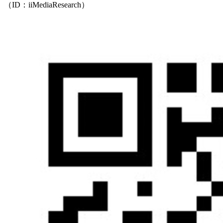
（ID：iiMediaResearch）