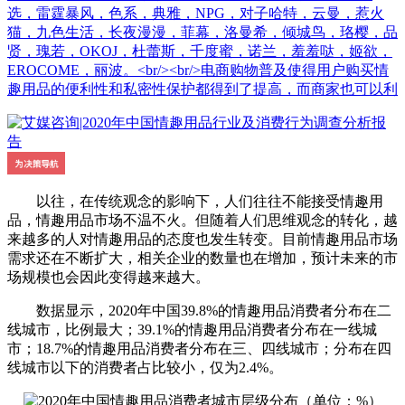
选，雷霆暴风，色系，典雅，NPG，对子哈特，云曼，惹火
猫，九色生活，长夜漫漫，菲幕，洛曼希，倾城鸟，珞樱，品
贤，瑰若，OKOJ，杜蕾斯，千度蜜，诺兰，羞羞哒，姬欲，
EROCOME，丽波。<br/><br/>电商购物普及使得用户购买情
趣用品的便利性和私密性保护都得到了提高，而商家也可以利
以往，在传统观念的影响下，人们往往不能接受情趣用
品，情趣用品市场不温不火。但随着人们思维观念的转化，越
来越多的人对情趣用品的态度也发生转变。目前情趣用品市场
需求还在不断扩大，相关企业的数量也在增加，预计未来的市
场规模也会因此变得越来越大。
数据显示，2020年中国39.8%的情趣用品消费者分布在二
线城市，比例最大；39.1%的情趣用品消费者分布在一线城
市；18.7%的情趣用品消费者分布在三、四线城市；分布在四
线城市以下的消费者占比较小，仅为2.4%。