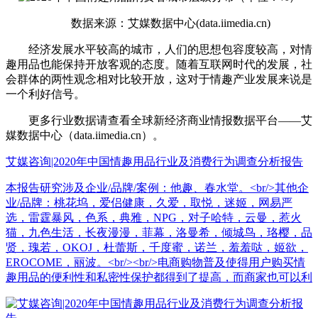
数据来源：艾媒数据中心(data.iimedia.cn)
经济发展水平较高的城市，人们的思想包容度较高，对情
趣用品也能保持开放客观的态度。随着互联网时代的发展，社
会群体的两性观念相对比较开放，这对于情趣产业发展来说是
一个利好信号。
更多行业数据请查看全球新经济商业情报数据平台——艾
媒数据中心（data.iimedia.cn）。
艾媒咨询|2020年中国情趣用品行业及消费行为调查分析报告
本报告研究涉及企业/品牌/案例：他趣、春水堂。<br/>其他企
业/品牌：桃花坞，爱侣健康，久爱，取悦，迷姬，网易严
选，雷霆暴风，色系，典雅，NPG，对子哈特，云曼，惹火
猫，九色生活，长夜漫漫，菲幕，洛曼希，倾城鸟，珞樱，品
贤，瑰若，OKOJ，杜蕾斯，千度蜜，诺兰，羞羞哒，姬欲，
EROCOME，丽波。<br/><br/>电商购物普及使得用户购买情
趣用品的便利性和私密性保护都得到了提高，而商家也可以利