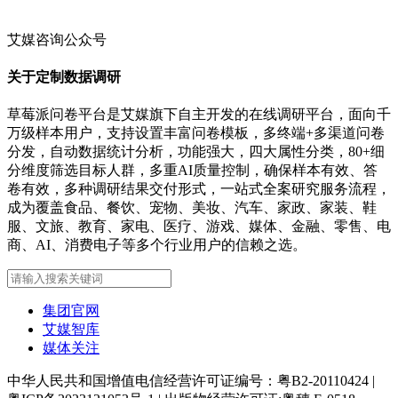
艾媒咨询公众号
关于定制数据调研
草莓派问卷平台是艾媒旗下自主开发的在线调研平台，面向千
万级样本用户，支持设置丰富问卷模板，多终端+多渠道问卷
分发，自动数据统计分析，功能强大，四大属性分类，80+细
分维度筛选目标人群，多重AI质量控制，确保样本有效、答
卷有效，多种调研结果交付形式，一站式全案研究服务流程，
成为覆盖食品、餐饮、宠物、美妆、汽车、家政、家装、鞋
服、文旅、教育、家电、医疗、游戏、媒体、金融、零售、电
商、AI、消费电子等多个行业用户的信赖之选。
集团官网
艾媒智库
媒体关注
中华人民共和国增值电信经营许可证编号：粤B2-20110424
|