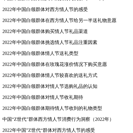
2022年中国白领群体对西方情人节的感受
2022年中国白领群体在西方情人节给另一半送礼物意愿
2022年中国白领群体购买情人节礼品渠道
2022年中国白领群体挑选情人节礼品注重因素
2022年中国白领群体情人节送礼类型
2022年中国白领群体在玫瑰花涨价情况下购买意愿
2022年中国白领群体情人节较喜欢的送礼方式
2022年中国白领群体对情人节选购礼品的认知
2022年中国白领群体对情人节收礼期待
2022年中国白领群体期待情人节收到的礼物类型
中国“Z世代”群体西方情人节消费行为洞察（2022年）
2022年中国”Z世代“群体对西方情人节的感受