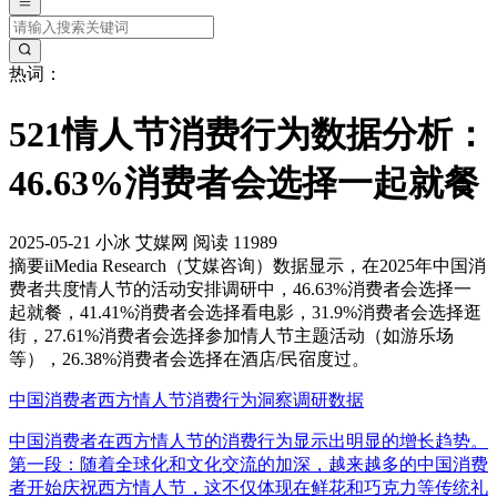
热词：
521情人节消费行为数据分析：
46.63%消费者会选择一起就餐
2025-05-21
小冰
艾媒网
阅读 11989
摘要
iiMedia Research（艾媒咨询）数据显示，在2025年中国消
费者共度情人节的活动安排调研中，46.63%消费者会选择一
起就餐，41.41%消费者会选择看电影，31.9%消费者会选择逛
街，27.61%消费者会选择参加情人节主题活动（如游乐场
等），26.38%消费者会选择在酒店/民宿度过。
中国消费者西方情人节消费行为洞察调研数据
中国消费者在西方情人节的消费行为显示出明显的增长趋势。
第一段：随着全球化和文化交流的加深，越来越多的中国消费
者开始庆祝西方情人节，这不仅体现在鲜花和巧克力等传统礼