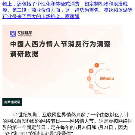
物上，还包括了个性化和体验式消费，如定制礼物和浪漫晚
餐。第二段：商业价值方面，这一趋势为零售、餐饮和旅游等
行业带来了巨大的市场机会。商家通
21世纪初期，互联网世界悄然兴起了一个由数以亿万计
的网民自发组织的网络节日——网络情人节。这是虚拟网络世
界的第一个固定节日，定在每年的5月20日和5月21日，因为
“520”和“521”的谐音都是“我爱你”。