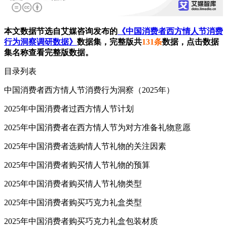
本文数据节选自艾媒咨询发布的
《中国消费者西方情人节消费
行为洞察调研数据》
数据集，完整版共
131条
数据，点击数据
集名称查看完整版数据。
目录列表
中国消费者西方情人节消费行为洞察（2025年）
2025年中国消费者过西方情人节计划
2025年中国消费者在西方情人节为对方准备礼物意愿
2025年中国消费者选购情人节礼物的关注因素
2025年中国消费者购买情人节礼物的预算
2025年中国消费者购买情人节礼物类型
2025年中国消费者购买巧克力礼盒类型
2025年中国消费者购买巧克力礼盒包装材质