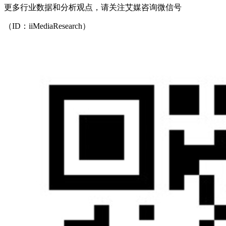
更多行业数据和分析观点，请关注艾媒咨询微信号
（ID：iiMediaResearch）