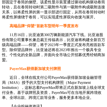
部固定于卷筒的侧壁。该柔性显示装置通过驱动机构驱动卷筒
转动，且在卷筒转动时第二吸附件与第一吸附件构成吸附连接
关系，以将柔性屏的第一显示部进行固定，从而在卷筒转动时
将柔性屏缠绕于卷筒，可以实现柔性屏双向收拢与展开。
高端品牌“仰望”首款车型明年一季度发布
11月16日，比亚迪第300万辆新能源汽车下线。比亚迪股
份有限公司董事长兼总裁王传福表示，比亚迪将构建全新百万
级高端品牌——仰望，将于2023年一季度正式发布亮相首款车
型。除仰望品牌外，比亚迪还将在2023年推出一个极具专业
性、个性化的全新品牌，并面向全市场公开招募优秀经销商加
盟。
PayerMax获得新加坡支付牌照
近日，全球在线支付公司PayerMax获得新加坡金融管理
局（MAS）授予的大型支付机构牌照（Major Payment
Institution），这标志着PayerMax即将正式在新加坡上线全球支
付业务。基于该牌照及资质，PayerMax可在当地开展跨境收
单、全球出款、跨境汇款等业务，服务更多本地企业。
【企业投融资资讯】