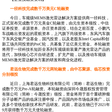
一径科技完成数千万美元C轮融资
今日，车规级MEMS激光雷达解决方案提供商一径科技，
正式宣布完成数千万元美金C轮融资，由元生资本领投，中信
证券投资、卓源资本、亦庄资本跟投，结合之前百度，小鹏汽
车战略出资发起的星航资本，上汽旗下尚颀资本，东风汽车旗
下东风交银产业基金，国汽投资，以及老股东Intel Capital和创
新工场共同投资的PreC轮，共募集了近亿美元资金。本轮融资
将用于一径科技长短距全系列车规级前装量产激光雷达产品的
迭代，加快核心芯片自研进度，扩充产能，以及推动车规级
MEMS激光雷达解决方案的研发和商业化进程。
君远生物完成数千万元两轮融资，由中芯聚源、临芯投资
分别领投
近日，上海君远生物科技有限公司（简称：君远生物）完
成数千万元Pre-A轮融资。本轮融资由深圳今晟股权投资管理
有限公司（简称：今晟投资）领投，资金将用于首个重磅肿瘤
分子诊断产品的临床注册申报，产品国内外市场临床推广，以
及多个管线创新技术和产品研发。此前，君远生物已于2021年
9月获得数千万元天使轮融资。